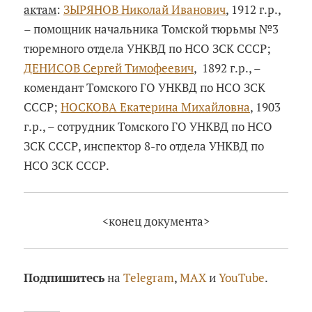
актам
:
ЗЫРЯНОВ Николай Иванович
, 1912 г.р.,
– помощник начальника Томской тюрьмы №3
тюремного отдела УНКВД по НСО ЗСК СССР;
ДЕНИСОВ Сергей Тимофеевич
, 1892 г.р., –
комендант Томского ГО УНКВД по НСО ЗСК
СССР;
НОСКОВА Екатерина Михайловна
, 1903
г.р., – сотрудник Томского ГО УНКВД по НСО
ЗСК СССР, инспектор 8-го отдела УНКВД по
НСО ЗСК СССР.
<конец документа>
Подпишитесь
на
Telegram
,
MAX
и
YouTube
.