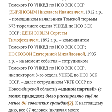
Томского ГО УНКВД по НСО ЗСК СССР
(
ЗЫРЯНОВЫМ Николаем Ивановичем
, 1912 г.р.,
– помощником начальника Томской тюрьмы
№3 тюремного отдела УНКВД по НСО ЗСК
СССР;
ДЕНИСОВЫМ Сергеем
Тимофеевичем
, 1892 г.р., – комендантом
Томского ГО УНКВД по НСО ЗСК СССР;
НОСКОВОЙ Екатериной Михайловной
, 1903
г.р. – на момент события – сотрудником
Томского ГО УНКВД по НСО ЗСК СССР,
инспектором 8-го отдела УНКВД по НСО ЗСК
СССР, – далее сотрудником УКГБ СССР по
Новосибирской области)
«единой партией» (с
моим прадедом)
было расстреляно ещё не
менее
86
советских граждан
[2]
. К настоящему
дню, все 87 человек (включая моего