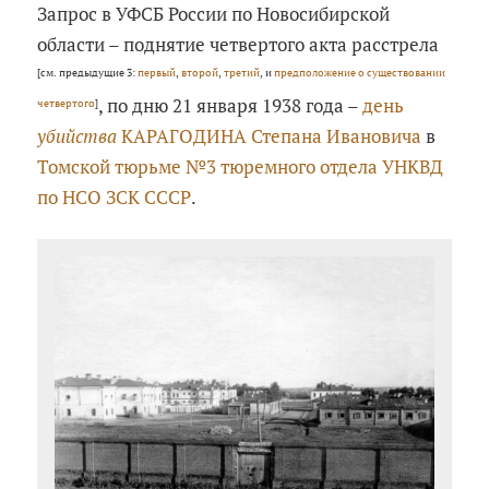
Запрос в УФСБ России по Новосибирской
области – поднятие четвертого акта расстрела
[см. предыдущие 3:
первый
,
второй
,
третий
, и
предположение о существовании
, по дню 21 января 1938 года –
день
четвертого
]
убийства
КАРАГОДИНА Степана Ивановича
в
Томской тюрьме №3 тюремного отдела УНКВД
по НСО ЗСК СССР
.