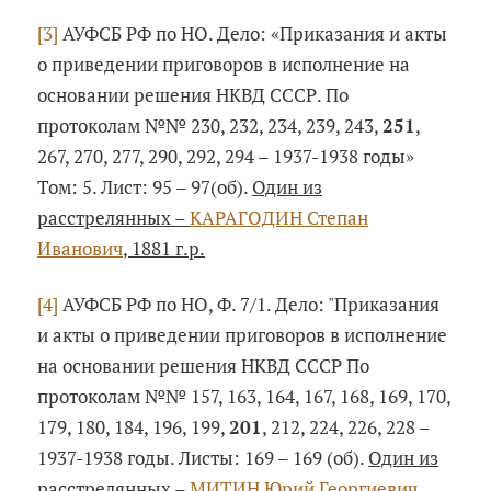
[3]
АУФСБ РФ по НО. Дело: «Приказания и акты
о приведении приговоров в исполнение на
основании решения НКВД СССР. По
протоколам №№ 230, 232, 234, 239, 243,
251
,
267, 270, 277, 290, 292, 294 – 1937-1938 годы»
Том: 5. Лист: 95 – 97(об).
Один из
расстрелянных –
КАРАГОДИН Степан
Иванович
, 1881 г.р.
[4]
АУФСБ РФ по НО, Ф. 7/1. Дело: "Приказания
и акты о приведении приговоров в исполнение
на основании решения НКВД СССР По
протоколам №№ 157, 163, 164, 167, 168, 169, 170,
179, 180, 184, 196, 199,
201
, 212, 224, 226, 228 –
1937-1938 годы. Листы: 169 – 169 (об).
Один из
расстрелянных –
МИТИН Юрий Георгиевич
,