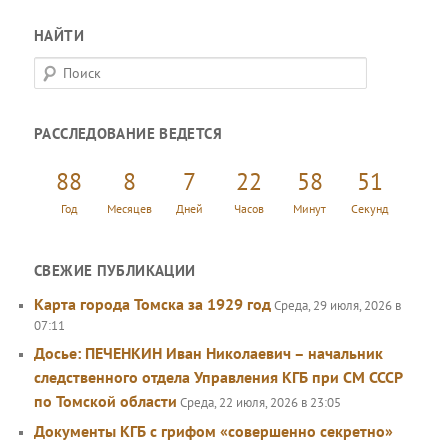
НАЙТИ
П
о
и
РАССЛЕДОВАНИЕ ВЕДЕТСЯ
с
к
88
8
7
22
58
52
Год
Месяцев
Дней
Часов
Минут
Секунд
СВЕЖИЕ ПУБЛИКАЦИИ
Карта города Томска за 1929 год
Среда, 29 июля, 2026 в
07:11
Досье: ПЕЧЕНКИН Иван Николаевич – начальник
следственного отдела Управления КГБ при СМ СССР
по Томской области
Среда, 22 июля, 2026 в 23:05
Документы КГБ с грифом «совершенно секретно»