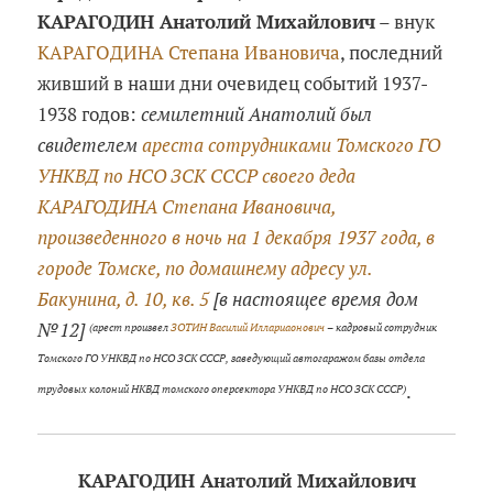
КАРАГОДИН Анатолий Михайлович
– внук
КАРАГОДИНА Степана Ивановича
, последний
живший в наши дни очевидец событий 1937-
1938 годов:
семилетний Анатолий был
свидетелем
ареста сотрудниками Томского ГО
УНКВД по НСО ЗСК СССР своего деда
КАРАГОДИНА Степана Ивановича,
произведенного в ночь на 1 декабря 1937 года, в
городе Томске, по домашнему адресу ул.
Бакунина, д. 10, кв. 5
[в настоящее время дом
№12]
(арест произвел
ЗОТИН Василий Иллариаонович
– кадровый сотрудник
Томского ГО УНКВД по НСО ЗСК СССР, заведующий автогаражом базы отдела
.
трудовых колоний НКВД томского оперсектора УНКВД по НСО ЗСК СССР)
КАРАГОДИН Анатолий Михайлович