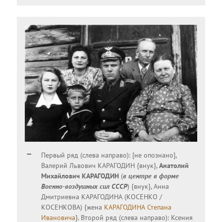
Первый ряд (слева направо): [не опознано],
Валерий Львович КАРАГОДИН {внук},
Анатолий
Михайлович КАРАГОДИН
(
в центре в форме
Военно-воздушных сил СССР
) {внук}, Анна
Дмитриевна КАРАГОДИНА (КОСЕНКО /
КОСЕНКОВА) {жена
КАРАГОДИНА Степана
Ивановича
}. Второй ряд (слева направо): Ксения