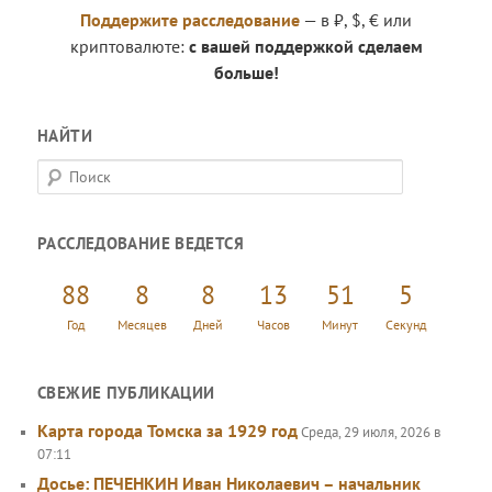
Поддержите расследование
— в ₽, $, € или
криптовалюте:
с вашей поддержкой сделаем
больше!
НАЙТИ
П
о
и
РАССЛЕДОВАНИЕ ВЕДЕТСЯ
с
к
88
8
8
13
51
5
Год
Месяцев
Дней
Часов
Минут
Секунд
СВЕЖИЕ ПУБЛИКАЦИИ
Карта города Томска за 1929 год
Среда, 29 июля, 2026 в
07:11
Досье: ПЕЧЕНКИН Иван Николаевич – начальник