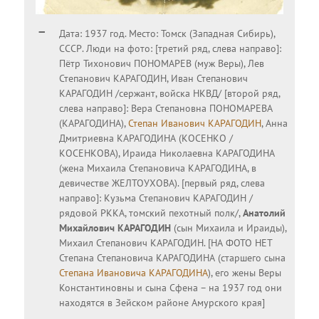
Дата: 1937 год. Место: Томск (Западная Сибирь),
СССР. Люди на фото: [третий ряд, слева направо]:
Пётр Тихонович ПОНОМАРЕВ (муж Веры), Лев
Степанович КАРАГОДИН, Иван Степанович
КАРАГОДИН /сержант, войска НКВД/ [второй ряд,
слева направо]: Вера Степановна ПОНОМАРЕВА
(КАРАГОДИНА),
Степан Иванович КАРАГОДИН
, Анна
Дмитриевна КАРАГОДИНА (КОСЕНКО /
КОСЕНКОВА), Ираида Николаевна КАРАГОДИНА
(жена Михаила Степановича КАРАГОДИНА, в
девичестве ЖЕЛТОУХОВА). [первый ряд, слева
направо]: Кузьма Степанович КАРАГОДИН /
рядовой РККА, томский пехотный полк/,
Анатолий
Михайлович КАРАГОДИН
(сын Михаила и Ираиды),
Михаил Степанович КАРАГОДИН. [НА ФОТО НЕТ
Степана Степановича КАРАГОДИНА (старшего сына
Степана Ивановича КАРАГОДИНА
), его жены Веры
Константиновны и сына Сфена – на 1937 год они
находятся в Зейском районе Амурского края]