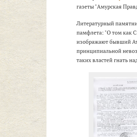
газеты "Амурская Правд
Литературный памятни
памфлета: "О том как 
изображают бывший Ат
принципиальной невозм
таких властей гнать над