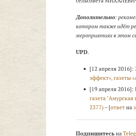
сельсовета МИХАЛЕВИЧ
Дополительно
: реком
котором также идёт реч
мероприятиях в этом се
UPD
.
[12 апреля 2016]:
эффект», газеты «
[19 апреля 2016]:
газета "Амурская 
2377)
– [
ответ
на
Подпишитесь
на
Tele