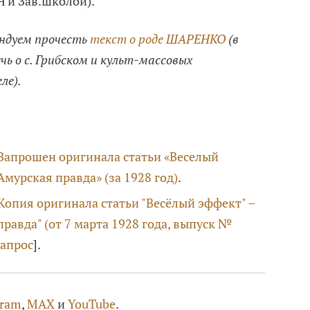
 и Зав.школой).
ендуем прочесть
текст о роде ШАРЕНКО
(в
ь о с. Грибском и культ-массовых
ле).
Запрошен оригинала статьи «Веселый
Амурская правда» (за 1928 год)
.
Копия оригинала статьи "Весёлый эффект" –
правда" (от 7 марта 1928 года, выпуск №
запрос
].
gram
,
MAX
и
YouTube
.