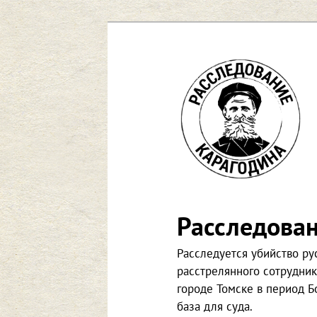
Skip
to
primary
content
Расследова
Расследуется убийство р
расстрелянного сотрудни
городе Томске в период Б
база для суда.