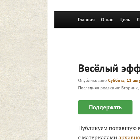
Main
Главная
Skip to primary content
О нас
Цель
Л
menu
Весёлый эфф
Опубликовано
Суббота, 11 авг
Последняя редакция:
Вторник, 
Поддержать
Публикуем попавшую в
с материалами
архивно