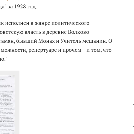
а" за 1928 год.
к исполнен в жанре политического
Советскую власть в деревне Волково
аман, бывший Монах и Учитель мещанин. О
ожности, репертуаре и прочем – и том, что
о."