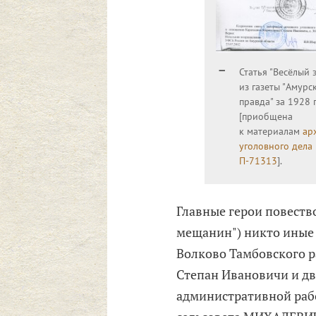
Статья "Весёлый 
из газеты "Амурс
правда" за 1928 
[приобщена
к материалам
ар
уголовного дела
П-71313
].
Главные герои повество
мещанин") никто иные к
Волково Тамбовского 
Степан Ивановичи и дво
административной работ