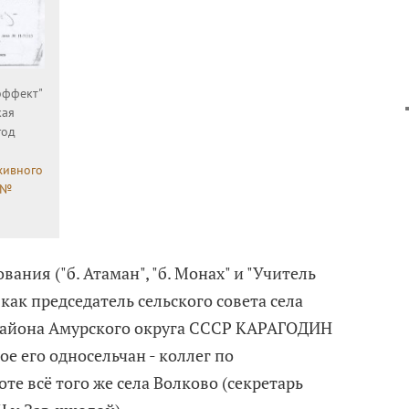
эффект"
кая
год
хивного
 №
вания ("б. Атаман", "б. Монах" и "Учитель
ак председатель сельского совета села
района Амурского округа СССР КАРАГОДИН
е его односельчан - коллег по
е всё того же села Волково (секретарь