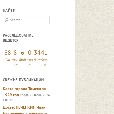
НАЙТИ
S
e
a
РАССЛЕДОВАНИЕ
r
ВЕДЕТСЯ
c
h
88
8
6
0
34
42
Год
Меся
Дней
Часо
Мину
Секу
цев
в
т
нд
СВЕЖИЕ ПУБЛИКАЦИИ
Карта города Томска за
1929 год
Среда, 29 июля, 2026
в 07:11
Досье: ПЕЧЕНКИН Иван
Николаевич – начальник