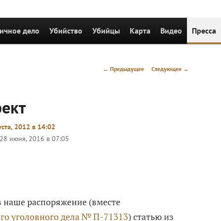
ичное дело
Убийство
Убийцы
Карта
Видео
Пресса
Post
←
Предыдущее
Следующее
→
navigation
ект
уста, 2012 в 14:02
28 июня, 2016 в 07:05
 наше распоряжение (вместе
го уголовного дела № П-71313
) статью из