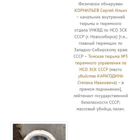
Физически обнаружен
КОРНИЛЬЕВ Сергей Ильич
– начальник внутренней
тюрьмы и тюремного
отдела УНКВД по НСО ЗСК
СССР (г. Новосибирск) [т.е.,
главный тюремщик по
Западно-Сибирскому краю
СССР –
Томская тюрьма №3
тюремного управления по
НСО ЗСК СССР
(место
убийства
КАРАГОДИНА
Степана Ивановича
) – в
прямом подчинении],
лейтенант государственной
безопасности СССР;
массовый убийца, палач.