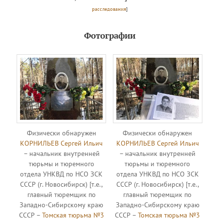
расследования
]
Фотографии
Физически обнаружен
Физически обнаружен
КОРНИЛЬЕВ Сергей Ильич
КОРНИЛЬЕВ Сергей Ильич
– начальник внутренней
– начальник внутренней
тюрьмы и тюремного
тюрьмы и тюремного
отдела УНКВД по НСО ЗСК
отдела УНКВД по НСО ЗСК
СССР (г. Новосибирск) [т.е.,
СССР (г. Новосибирск) [т.е.,
главный тюремщик по
главный тюремщик по
Западно-Сибирскому краю
Западно-Сибирскому краю
СССР –
Томская тюрьма №3
СССР –
Томская тюрьма №3