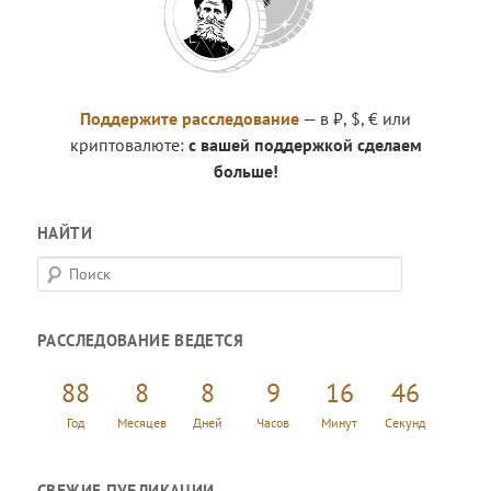
Поддержите расследование
— в ₽, $, € или
криптовалюте:
с вашей поддержкой сделаем
больше!
НАЙТИ
П
о
и
РАССЛЕДОВАНИЕ ВЕДЕТСЯ
с
к
88
8
8
9
16
46
Год
Месяцев
Дней
Часов
Минут
Секунд
СВЕЖИЕ ПУБЛИКАЦИИ