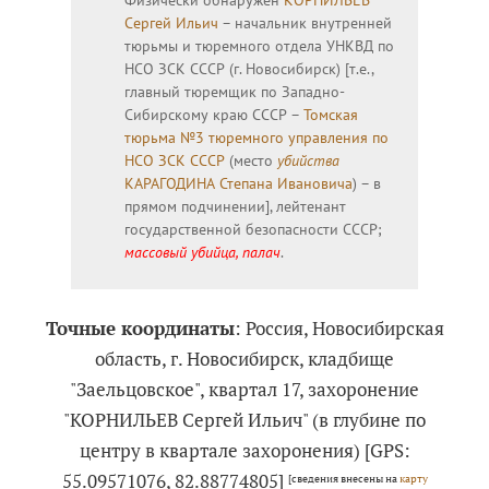
Физически обнаружен
КОРНИЛЬЕВ
Сергей Ильич
– начальник внутренней
тюрьмы и тюремного отдела УНКВД по
НСО ЗСК СССР (г. Новосибирск) [т.е.,
главный тюремщик по Западно-
Сибирскому краю СССР –
Томская
тюрьма №3 тюремного управления по
НСО ЗСК СССР
(место
убийства
КАРАГОДИНА Степана Ивановича
) – в
прямом подчинении], лейтенант
государственной безопасности СССР;
массовый убийца, палач
.
Точные координаты
: Россия, Новосибирская
область, г. Новосибирск, кладбище
"Заельцовское", квартал 17, захоронение
"КОРНИЛЬЕВ Сергей Ильич" (в глубине по
центру в квартале захоронения) [GPS:
55.09571076, 82.88774805]
[сведения внесены на
карту