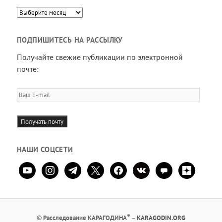
Архив
ПОДПИШИТЕСЬ НА РАССЫЛКУ
Получайте свежие публикации по электронной
почте:
Ваш
E-
mail
Получать почту
НАШИ СОЦСЕТИ
youtube
instagram
telegram
x
facebook
vkontakte
comment
zen-
yandex
®
©
Расследование КАРАГОДИНА
–
KARAGODIN.ORG