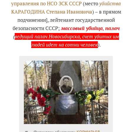
управления по НСО ЗСК СССР
(место
убийства
КАРАГОДИНА Степана Ивановича
) – в прямом
подчинении], лейтенант государственной
безопасности СССР;
массовый убийца
,
палач
(
ведущий палач Новосибирска, счет убитых им
людей идет на сотни человек
).