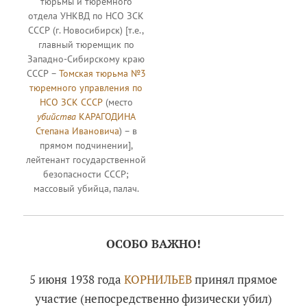
тюрьмы и тюремного
отдела УНКВД по НСО ЗСК
СССР (г. Новосибирск) [т.е.,
главный тюремщик по
Западно-Сибирскому краю
СССР –
Томская тюрьма №3
тюремного управления по
НСО ЗСК СССР
(место
убийства
КАРАГОДИНА
Степана Ивановича
) – в
прямом подчинении],
лейтенант государственной
безопасности СССР;
массовый убийца, палач.
ОСОБО ВАЖНО!
5 июня 1938 года
КОРНИЛЬЕВ
принял прямое
участие (непосредственно физически убил)