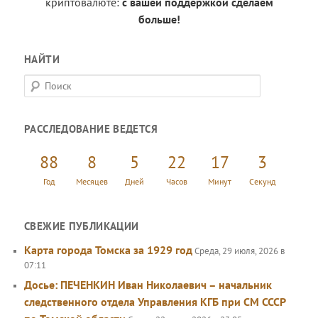
криптовалюте:
с вашей поддержкой сделаем
больше!
НАЙТИ
П
о
и
РАССЛЕДОВАНИЕ ВЕДЕТСЯ
с
к
88
8
5
22
17
4
Год
Месяцев
Дней
Часов
Минут
Секунд
СВЕЖИЕ ПУБЛИКАЦИИ
Карта города Томска за 1929 год
Среда, 29 июля, 2026 в
07:11
Досье: ПЕЧЕНКИН Иван Николаевич – начальник
следственного отдела Управления КГБ при СМ СССР