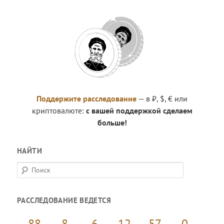
Поддержите расследование
— в ₽, $, € или
криптовалюте:
с вашей поддержкой сделаем
больше!
НАЙТИ
П
о
и
РАССЛЕДОВАНИЕ ВЕДЕТСЯ
с
к
88
8
6
12
57
0