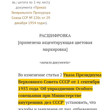
зв.; цитата по 1-му листу
документа «
Приказ
Генерального Прокурора
Союза ССР № 220с от 29
декабря 1954 года
«).
РАСШИФРОВКА
[применена акцентирующая цветовая
маркировка]
<начало документа>
Во изменение статьи 2
Указа Президиума
Верховного Совета СССР от 1 сентября
1953 года
"
Об упразднении Особого
совещания при Министерстве
внутренних дел СССР
"
установить, что
жалобы и заявления от лиц, отбывавших