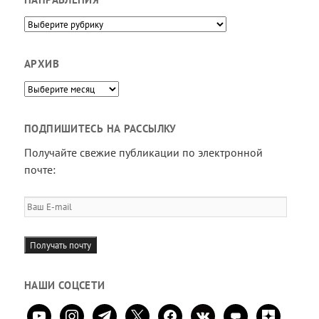
Направления
АРХИВ
Архив
ПОДПИШИТЕСЬ НА РАССЫЛКУ
Получайте свежие публикации по электронной
почте:
Ваш
E-
mail
Получать почту
НАШИ СОЦСЕТИ
youtube
instagram
telegram
x
facebook
vkontakte
comment
zen-