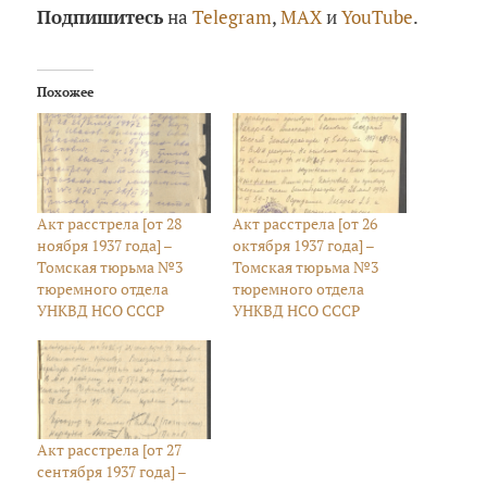
Подпишитесь
на
Telegram
,
MAX
и
YouTube
.
Похожее
Акт расстрела [от 28
Акт расстрела [от 26
ноября 1937 года] –
октября 1937 года] –
Томская тюрьма №3
Томская тюрьма №3
тюремного отдела
тюремного отдела
УНКВД НСО СССР
УНКВД НСО СССР
Акт расстрела [от 27
сентября 1937 года] –