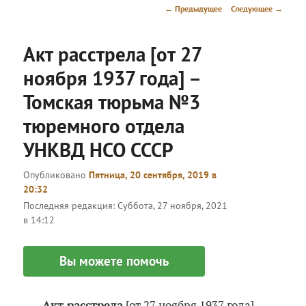
меню
Навигация
←
Предыдущее
Следующее
→
по
записям
Акт расстрела [от 27
ноября 1937 года] –
Томская тюрьма №3
тюремного отдела
УНКВД НСО СССР
Опубликовано
Пятница, 20 сентября, 2019 в
20:32
Последняя редакция:
Суббота, 27 ноября, 2021
в 14:12
Вы можете помочь
Акт расстрела
[от 27 ноября 1937 года] –