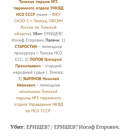
Томская тюрьма №3
тюремного отдела УНКВД
НСО СССР
(ныне –
ФКУ
СИЗО-1 г. Томска, УФСИН
России по Томской
области
).
Убит
: ЕРИЩЕВ?
Иосиф Егорович.
Палачи
: 1)
СТАРОСТИН
– помощник
прокурора г. Томска НСО
ССС; 2)
ПОПОВ Григорий
Прокопьевич
– старший
народный судья г. Томска;
3)
ЗЫРЯНОВ Николай
Иванович
– помощник
начальника
Томской
тюрьмы №3 тюремного
отдела Управдения НКВД
по НСО СССР
.
Убит
: ЕРИЩЕВ? / ЕРИШЕВ? Иосиф Егорович.