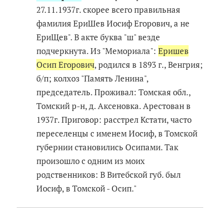
27.11.1937г. скорее всего правильная
фамилия ЕриШев Иосиф Егорович, а не
ЕриЩев". В акте буква "ш" везде
подчеркнута. Из "Мемориала":
Еришев
Осип Егорович
, родился в 1893 г., Венгрия;
б/п; колхоз "Память Ленина",
председатель. Проживал: Томская обл.,
Томский р-н, д. Аксеновка. Арестован в
1937г. Приговор: расстрел Кстати, часто
переселенцы с именем Иосиф, в Томской
губернии становились Осипами. Так
произошло с одним из моих
родственников: В Витебской губ. был
Иосиф, в Томской - Осип."