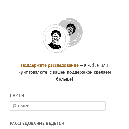
Поддержите расследование
— в ₽, $, € или
криптовалюте:
с вашей поддержкой сделаем
больше!
НАЙТИ
П
о
и
РАССЛЕДОВАНИЕ ВЕДЕТСЯ
с