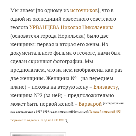
Мы знаем [по одному из
источников
], что в
одной из экспедиций известного советского
геолога
УРВАНЦЕВА Николая Николаевича
(основателя города Норильска) было две
женщины: первая и вторая его жены. Из
документального фильма о геологе, нами был
сделан скриншот фотографии. Мы
предполагаем, что на нем изображены как раз
две женщины. Женщина №1 (на переднем
плане) – похожа на вторую жену –
Елизавету
,
женщина №2 (за ней) – предположительно
может быть первой женой –
Варварой
[интересуемая
нас заведующая в 1937-1939 годах тюремной больницей
Томской тюрьмой №3
.
тюремного отдела УНКВД по НСО СССР
]