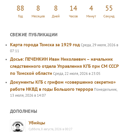
к
88
8
8
14
4
55
Год
Месяцев
Дней
Часов
Минут
Секунд
СВЕЖИЕ ПУБЛИКАЦИИ
Карта города Томска за 1929 год
Среда, 29 июля, 2026 в
07:11
Досье: ПЕЧЕНКИН Иван Николаевич – начальник
следственного отдела Управления КГБ при СМ СССР
по Томской области
Среда, 22 июля, 2026 в 23:05
Документы КГБ с грифом «совершенно секретно»
работе НКВД в годы Большого террора
Понедельник,
13 июля, 2026 в 14:07
ДОПОЛНЕНЫ
Убийцы
Суббота, 8 августа, 2026 в 00:27