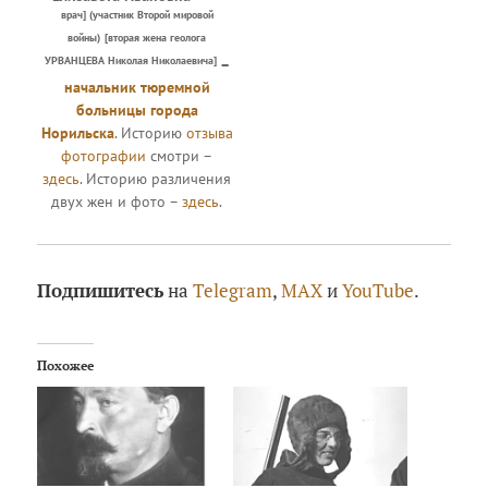
врач] (участник Второй мировой
войны)
[вторая жена геолога
УРВАНЦЕВА Николая Николаевича]
–
начальник тюремной
больницы города
Норильска
. Историю
отзыва
фотографии
смотри –
здесь
. Историю различения
двух жен и фото –
здесь
.
Подпишитесь
на
Telegram
,
MAX
и
YouTube
.
Похожее