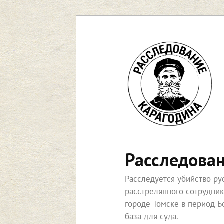
Перейти
к
основному
содержимому
Расследова
Расследуется убийство р
расстрелянного сотрудни
городе Томске в период Б
база для суда.