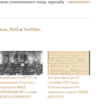
нии означенного лица, просьба –
связаться с
gram
,
MAX
и
YouTube
.
Отработали в НБ ТГУ по
Акт расстрела [от 27
начальнику Томского
сентября 1937 года] –
горотдела НКВД
Томская тюрьма №3
ОВЧИННИКОВУ и главе
тюремного отдела УНКВД
ВЛКСМ СПРИНГИСУ
НСО СССР