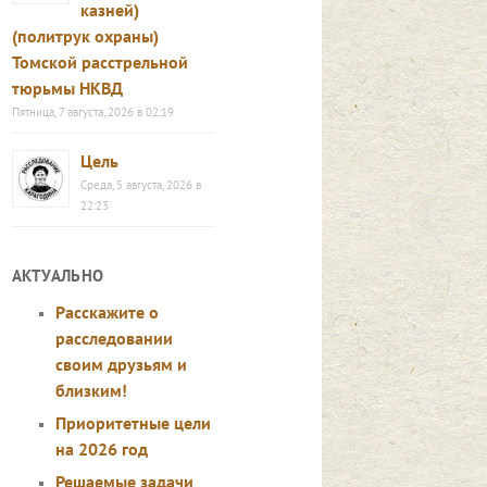
казней)
(политрук охраны)
Томской расстрельной
тюрьмы НКВД
Пятница, 7 августа, 2026 в 02:19
Цель
Среда, 5 августа, 2026 в
22:23
АКТУАЛЬНО
Расскажите о
расследовании
своим друзьям и
близким!
Приоритетные цели
на 2026 год
Решаемые задачи