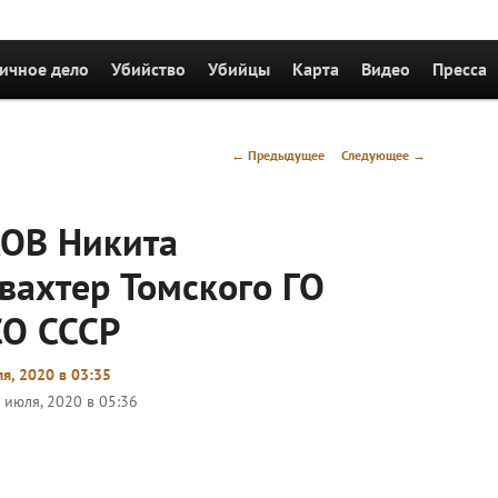
держимому
ичное дело
Убийство
Убийцы
Карта
Видео
Пресса
Навигация
←
Предыдущее
Следующее
→
по
записям
ОВ Никита
вахтер Томского ГО
О СССР
я, 2020 в 03:35
 июля, 2020 в 05:36