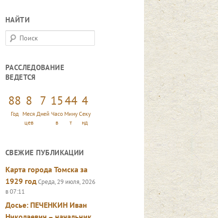
НАЙТИ
П
о
и
РАССЛЕДОВАНИЕ
с
ВЕДЕТСЯ
к
88
8
7
15
44
5
Год
Меся
Дней
Часо
Мину
Секу
цев
в
т
нд
СВЕЖИЕ ПУБЛИКАЦИИ
Карта города Томска за
1929 год
Среда, 29 июля, 2026
в 07:11
Досье: ПЕЧЕНКИН Иван
Николаевич – начальник