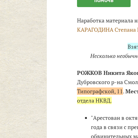
Наработка материала н
КАРАГОДИНА Степана 
Взя
Несколько необычно
РОЖКОВ Никита Яко
Дубровского р-на Смоле
Типографской, 11
.
Мес
отдела НКВД.
"Арестован в октя
года в связи с п
обвинительных ма