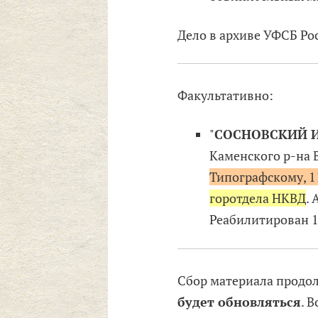
Дело в архиве УФСБ Ро
Факультативно:
"
СОСНОВСКИЙ И
Каменского р-на В
Типографскому, 1
горотдела НКВД
. 
Реабилитирован 13
Сбор материала продо
будет обновляться
. 