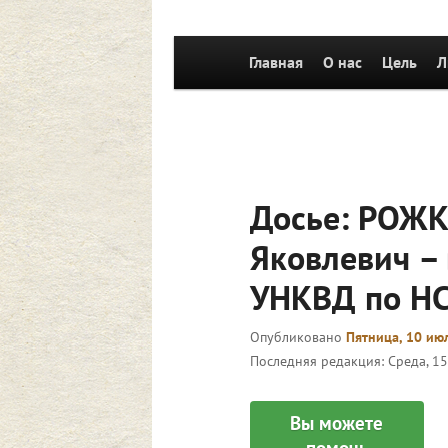
Главное
Главная
Перейти к основному со
О нас
Цель
Л
меню
Досье: РОЖК
Яковлевич – 
УНКВД по НС
Опубликовано
Пятница, 10 июл
Последняя редакция:
Среда, 15
Вы можете
помочь