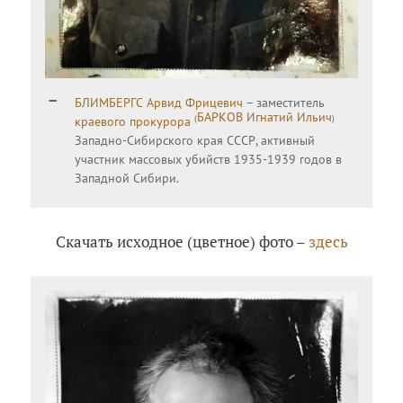
БЛИМБЕРГС Арвид Фрицевич
– заместитель
БАРКОВ Игнатий Ильич
(
)
краевого прокурора
Западно-Сибирского края СССР, активный
участник массовых убийств 1935-1939 годов в
Западной Сибири.
Скачать исходное (цветное) фото –
здесь