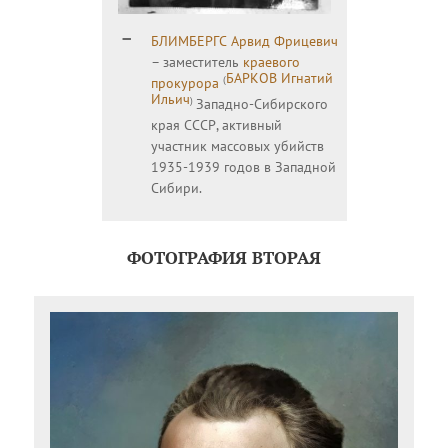
БЛИМБЕРГС Арвид Фрицевич
– заместитель
краевого
БАРКОВ Игнатий
(
прокурора
Ильич
)
Западно-Сибирского
края СССР, активный
участник массовых убийств
1935-1939 годов в Западной
Сибири.
ФОТОГРАФИЯ ВТОРАЯ