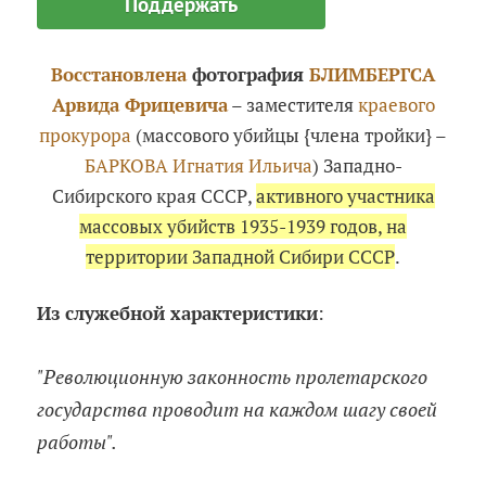
Поддержать
Восстановлена
фотография
БЛИМБЕРГСА
Арвида Фрицевича
– заместителя
краевого
прокурора
(массового убийцы {члена тройки} –
БАРКОВА Игнатия Ильича
) Западно-
Сибирского края СССР,
активного участника
массовых убийств 1935-1939 годов, на
территории Западной Сибири СССР
.
Из служебной характеристики
:
"Революционную законность пролетарского
государства проводит на каждом шагу своей
работы".