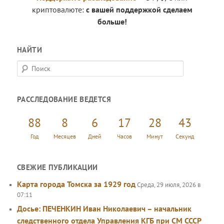
криптовалюте:
с вашей поддержкой сделаем
больше!
НАЙТИ
П
о
и
РАССЛЕДОВАНИЕ ВЕДЕТСЯ
с
к
88
8
6
17
28
43
Год
Месяцев
Дней
Часов
Минут
Секунд
СВЕЖИЕ ПУБЛИКАЦИИ
Карта города Томска за 1929 год
Среда, 29 июля, 2026 в
07:11
Досье: ПЕЧЕНКИН Иван Николаевич – начальник
следственного отдела Управления КГБ при СМ СССР