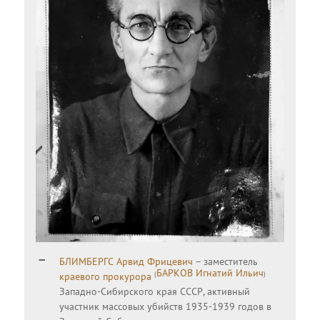
БЛИМБЕРГС Арвид Фрицевич
– заместитель
БАРКОВ Игнатий Ильич
(
)
краевого прокурора
Западно-Сибирского края СССР, активный
участник массовых убийств 1935-1939 годов в