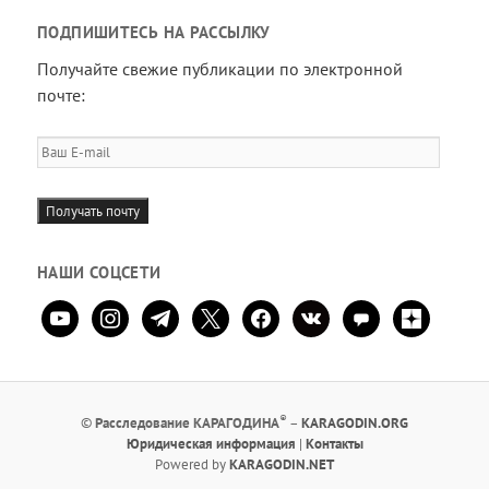
ПОДПИШИТЕСЬ НА РАССЫЛКУ
Получайте свежие публикации по электронной
почте:
Ваш
E-
mail
Получать почту
НАШИ СОЦСЕТИ
youtube
instagram
telegram
x
facebook
vkontakte
comment
zen-
yandex
®
©
Расследование КАРАГОДИНА
–
KARAGODIN.ORG
Юридическая информация
|
Контакты
Powered by
KARAGODIN.NET