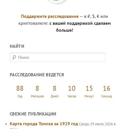
Поддержите расследование
— в ₽, $, € или
криптовалюте:
с вашей поддержкой сделаем
больше!
НАЙТИ
П
о
и
РАССЛЕДОВАНИЕ ВЕДЕТСЯ
с
к
88
8
8
10
15
17
Год
Месяцев
Дней
Часов
Минут
Секунд
СВЕЖИЕ ПУБЛИКАЦИИ
Карта города Томска за 1929 год
Среда, 29 июля, 2026 в