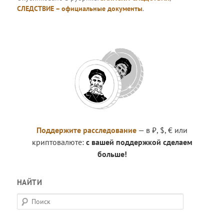
СЛЕДСТВИЕ – официальные документы
.
Поддержите расследование
— в ₽, $, € или
криптовалюте:
с вашей поддержкой сделаем
больше!
НАЙТИ
П
о
и