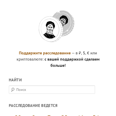
Поддержите расследование
— в ₽, $, € или
криптовалюте:
с вашей поддержкой сделаем
больше!
НАЙТИ
П
о
и
РАССЛЕДОВАНИЕ ВЕДЕТСЯ
с
к