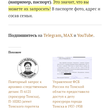
(например, паспорт)
.
Это значит, что вы
можете их запросить!
В паспорте фото, адрес и
сосав семьи.
Подпишитесь
на
Telegram
,
MAX
и
YouTube
.
Похожее
Повторный запрос к
Управление ФСБ
архивно-следственным
России по Томской
делам: П-6125
области предоставило
(прокурор Томска),
доступ к делу
П-10282 (агент
прокурора города
Томского горотела
Томска в 1937-1938