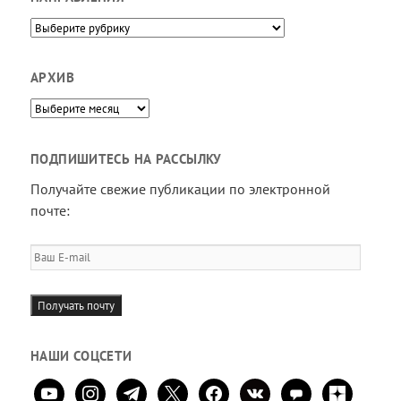
Направления
АРХИВ
Архив
ПОДПИШИТЕСЬ НА РАССЫЛКУ
Получайте свежие публикации по электронной
почте:
Ваш
E-
mail
Получать почту
НАШИ СОЦСЕТИ
youtube
instagram
telegram
x
facebook
vkontakte
comment
zen-