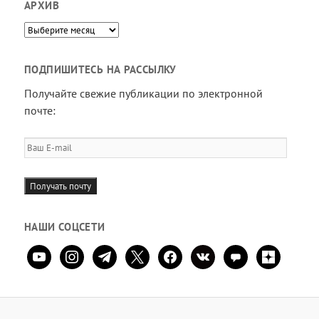
АРХИВ
Архив
ПОДПИШИТЕСЬ НА РАССЫЛКУ
Получайте свежие публикации по электронной
почте:
Ваш
E-
mail
Получать почту
НАШИ СОЦСЕТИ
youtube
instagram
telegram
x
facebook
vkontakte
comment
zen-
yandex