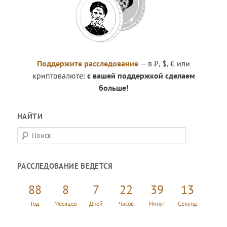
Поддержите расследование
— в ₽, $, € или
криптовалюте:
с вашей поддержкой сделаем
больше!
НАЙТИ
П
о
и
РАССЛЕДОВАНИЕ ВЕДЕТСЯ
с
к
88
8
7
22
39
14
Год
Месяцев
Дней
Часов
Минут
Секунд