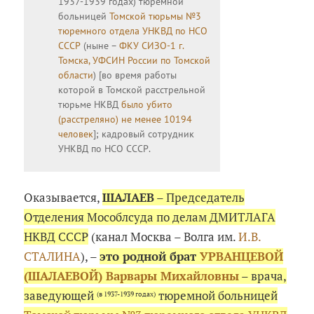
1937-1939 годах) тюремной
больницей
Томской тюрьмы №3
тюремного отдела УНКВД по НСО
СССР
(ныне –
ФКУ СИЗО-1 г.
Томска, УФСИН России по Томской
области
) [во время работы
которой в Томской расстрельной
тюрьме НКВД
было убито
(расстреляно) не менее 10194
человек
]; кадровый сотрудник
УНКВД по НСО СССР.
Оказывается,
ШАЛАЕВ
– Председатель
Отделения Мособлсуда по делам ДМИТЛАГА
НКВД СССР
(канал Москва – Волга им.
И.В.
СТАЛИНА
), –
это родной брат
УРВАНЦЕВОЙ
(ШАЛАЕВОЙ) Варвары Михайловны
– врача,
заведующей
тюремной больницей
(в 1937-1939 годах)