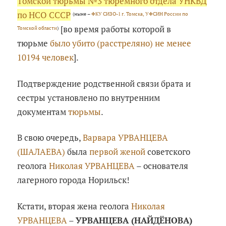
Томской тюрьмы №3 тюремного отдела УНКВД
по НСО СССР
(ныне –
ФКУ СИЗО-1 г. Томска, УФСИН России по
[во время работы которой в
Томской области
)
тюрьме
было убито (расстреляно) не менее
10194 человек
].
Подтверждение родственной связи брата и
сестры установлено по внутренним
документам
тюрьмы
.
В свою очередь,
Варвара УРВАНЦЕВА
(ШАЛАЕВА)
была
первой женой
советского
геолога
Николая УРВАНЦЕВА
– основателя
лагерного города Норильск!
Кстати, вторая жена геолога
Николая
УРВАНЦЕВА
–
УРВАНЦЕВА (НАЙДЁНОВА)