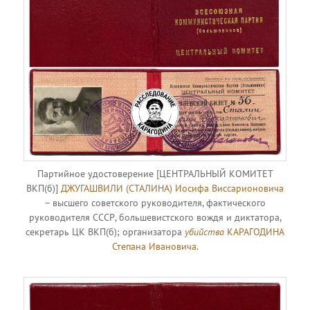
Партийное удостоверение [ЦЕНТРАЛЬНЫЙ КОМИТЕТ
ВКП(б)]
ДЖУГАШВИЛИ (СТАЛИНА) Иосифа Виссарионовича
– высшего советского руководителя, фактического
руководителя СССР, большевистского вождя и диктатора,
секретарь ЦК ВКП(б); организатора
убийства
КАРАГОДИНА
Степана Ивановича
.