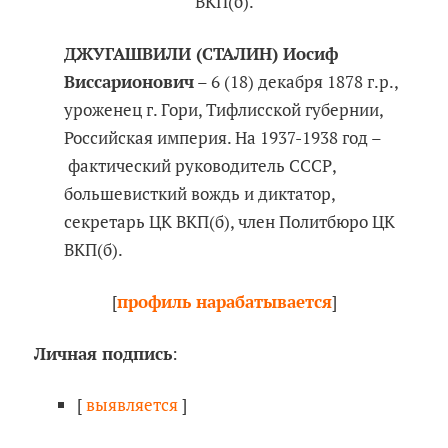
ВКП(б).
ДЖУГАШВИЛИ (СТАЛИН) Иосиф
Виссарионович
– 6 (18) декабря 1878 г.р.,
уроженец г. Гори, Тифлисской губернии,
Российская империя. На 1937-1938 год –
фактический руководитель СССР,
большевисткий вождь и диктатор,
секретарь ЦК ВКП(б), член Политбюро ЦК
ВКП(б).
[
профиль нарабатывается
]
Личная подпись
:
[
выявляется
]