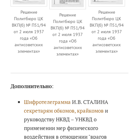
Решение
Решение
Решение
Политбюро ЦК
Политбюро ЦК
Политбюро ЦК
ВКП(б) № П51/94
ВКП(б) № П51/94
ВКП(б) № П51/94
от 2 июля 1937
от 2 июля 1937
от 2 июля 1937
года «Об
года «Об
года «Об
антисоветских
антисоветских
антисоветских
элементах»
элементах»
элементах»
Дополнительно
:
Шифротелеграмма
И.В. СТАЛИНА
секретарям обкомов, крайкомов
и
руководству НКВД – УНКВД о
применении мер физического
воздействия в отношении "врагов