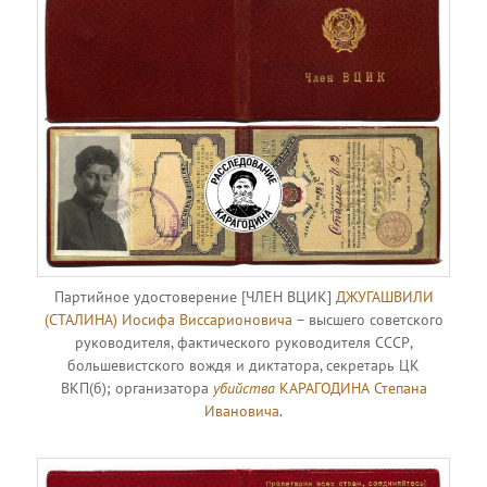
Партийное удостоверение [ЧЛЕН ВЦИК]
ДЖУГАШВИЛИ
(СТАЛИНА) Иосифа Виссарионовича
– высшего советского
руководителя, фактического руководителя СССР,
большевистского вождя и диктатора, секретарь ЦК
ВКП(б); организатора
убийства
КАРАГОДИНА Степана
Ивановича
.