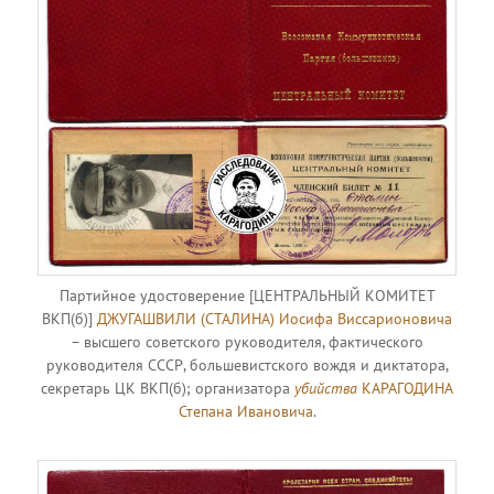
Партийное удостоверение [ЦЕНТРАЛЬНЫЙ КОМИТЕТ
ВКП(б)]
ДЖУГАШВИЛИ (СТАЛИНА) Иосифа Виссарионовича
– высшего советского руководителя, фактического
руководителя СССР, большевистского вождя и диктатора,
секретарь ЦК ВКП(б); организатора
убийства
КАРАГОДИНА
Степана Ивановича
.