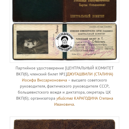
Партийное удостоверение [ЦЕНТРАЛЬНЫЙ КОМИТЕТ
ВКП(б), членский билет №1]
ДЖУГАШВИЛИ (СТАЛИНА)
Иосифа Виссарионовича
– высшего советского
руководителя, фактического руководителя СССР,
большевистского вождя и диктатора, секретарь ЦК
ВКП(б); организатора
убийства
КАРАГОДИНА Степана
Ивановича
.