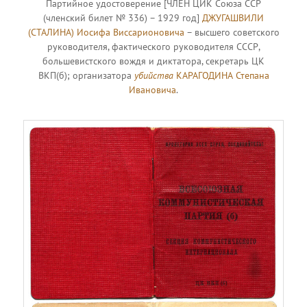
Партийное удостоверение [ЧЛЕН ЦИК Союза ССР
(членский билет № 336) – 1929 год]
ДЖУГАШВИЛИ
(СТАЛИНА) Иосифа Виссарионовича
– высшего советского
руководителя, фактического руководителя СССР,
большевистского вождя и диктатора, секретарь ЦК
ВКП(б); организатора
убийства
КАРАГОДИНА Степана
Ивановича
.