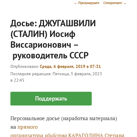
меню
Навигация
←
Предыдущее
Следующее
→
по
записям
Досье: ДЖУГАШВИЛИ
(СТАЛИН) Иосиф
Виссарионович –
руководитель СССР
Опубликовано
Среда, 6 февраля, 2019 в 07:31
Последняя редакция:
Пятница, 3 февраля, 2023
в 22:45
Поддержать
Персональное досье (наработка материала)
на
прямого
организатора
убийства
КАРАГОДИНА Степана