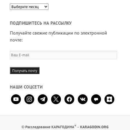
Архив
ПОДПИШИТЕСЬ НА РАССЫЛКУ
Получайте свежие публикации по электронной
почте:
Ваш
E-
mail
Получать почту
НАШИ СОЦСЕТИ
youtube
instagram
telegram
x
facebook
vkontakte
comment
zen-
yandex
®
©
Расследование КАРАГОДИНА
–
KARAGODIN.ORG