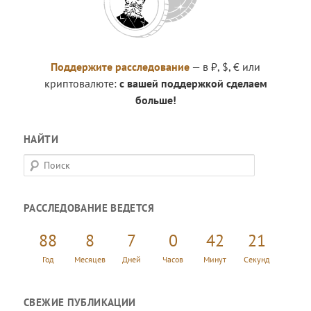
Поддержите расследование
— в ₽, $, € или
криптовалюте:
с вашей поддержкой сделаем
больше!
НАЙТИ
П
о
и
РАССЛЕДОВАНИЕ ВЕДЕТСЯ
с
к
88
8
7
0
42
22
Год
Месяцев
Дней
Часов
Минут
Секунд
СВЕЖИЕ ПУБЛИКАЦИИ