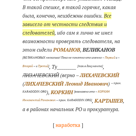
В такой спешке, в такой горячке, какая
была, конечно, неизбежны ошибки.
Все
зависело от честности следствия и
следователей
, ибо сам я лично не имел
возможности проверять следователя, на
этом сидели
РОМАНОВ
,
ВЕЛИКАНОВ
[ВЕЛИКАНОВЫХ несколько! Пока не понятно кто именно –
Первый
и –
, Ту_________
,
Второй
– и
Третий
]
[так в документе]
ЛИЗАЧЕВСКИЙ
(верно –
ЛИХАЧЕВСКИЙ
(
ЛИХАЧЕВСКИЙ Леонид Иванович
)
– прим.
),
КОРКИН
KARAGODIN.ORG
[возможно это –
КОРКИН
,
КАРТАШЕВ
,
Иннокентий Романович
– прим. KARAGODIN.ORG]
а в районах начальник РО и прокуратура.
[
наработка
]