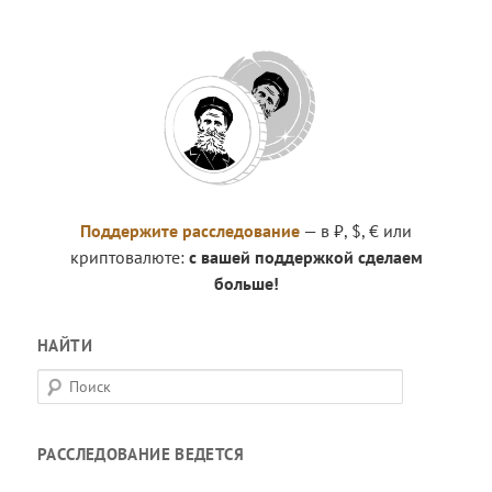
Поддержите расследование
— в ₽, $, € или
криптовалюте:
с вашей поддержкой сделаем
больше!
НАЙТИ
П
о
и
РАССЛЕДОВАНИЕ ВЕДЕТСЯ
с
к