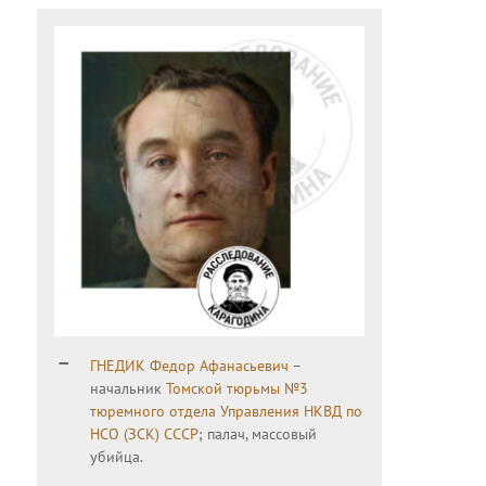
ГНЕДИК Федор Афанасьевич
–
начальник
Томской тюрьмы №3
тюремного отдела Управления НКВД по
НСО (ЗСК) СССР
; палач, массовый
убийца.