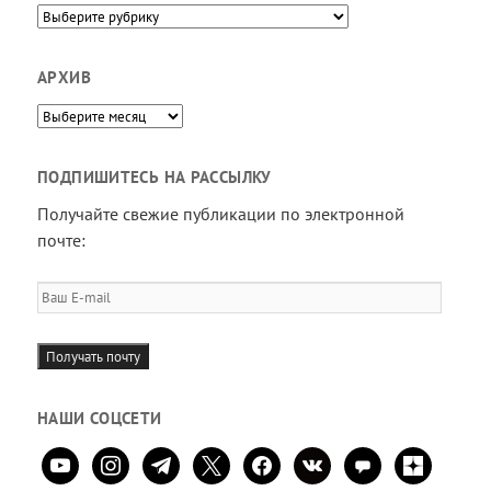
Направления
АРХИВ
Архив
ПОДПИШИТЕСЬ НА РАССЫЛКУ
Получайте свежие публикации по электронной
почте:
Ваш
E-
mail
Получать почту
НАШИ СОЦСЕТИ
youtube
instagram
telegram
x
facebook
vkontakte
comment
zen-
yandex