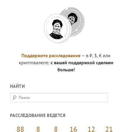
Поддержите расследование
— в ₽, $, € или
криптовалюте:
с вашей поддержкой сделаем
больше!
НАЙТИ
П
о
и
РАССЛЕДОВАНИЕ ВЕДЕТСЯ
с
к
88
8
8
16
12
21