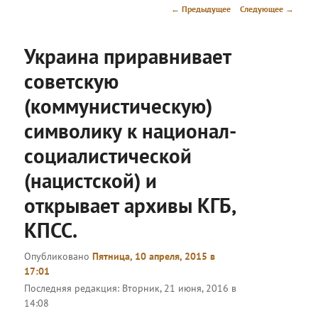
меню
Навигация
←
Предыдущее
Следующее
→
по
записям
Украина приравнивает
советскую
(коммунистическую)
символику к национал-
социалистической
(нацистской) и
открывает архивы КГБ,
КПСС.
Опубликовано
Пятница, 10 апреля, 2015 в
17:01
Последняя редакция:
Вторник, 21 июня, 2016 в
14:08