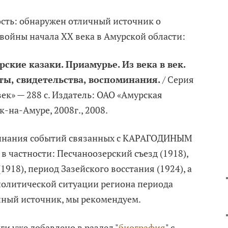
сть: обнаружен отличный источник о
войны начала XX века в Амурской области:
ские казаки. Приамурье. Из века в век.
ы, свидетельства, воспоминания.
/ Серия
век» — 288 с. Издатель: ОАО «Амурская
-на-Амуре, 2008г., 2008.
минания событий связанных с КАРАГОДИНЫМ
в частности: Песчаноозерский съезд (1918),
918), период Зазейского восстания (1924), а
политической ситуации региона периода
пный источник, мы рекомендуем.
ги уже добавлено в раздел "
биография
" с