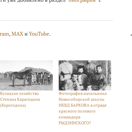
gram
,
MAX
и
YouTube
.
Кулацкое хозяйство
Фотография начальника
Степана Карагодина
Новосибирской школы
(Корогодина)
НКВД БАРКОВА в отряде
красного полевого
командира
РЫДЗИНСКОГО?