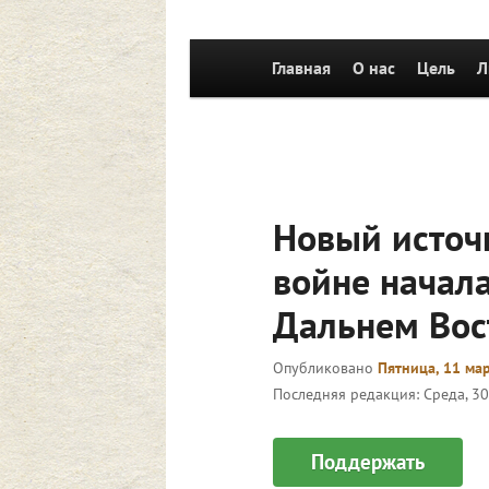
Главное
Главная
Перейти к основному со
О нас
Цель
Л
меню
Новый источ
войне начала
Дальнем Вос
Опубликовано
Пятница, 11 мар
Последняя редакция:
Среда, 30
Поддержать