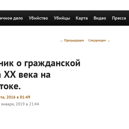
держимому
ичное дело
Убийство
Убийцы
Карта
Видео
Пресса
Навигация
←
Предыдущее
Следующее
→
по
записям
ник о гражданской
 XX века на
токе.
та, 2016 в 01:49
 января, 2019 в 21:44