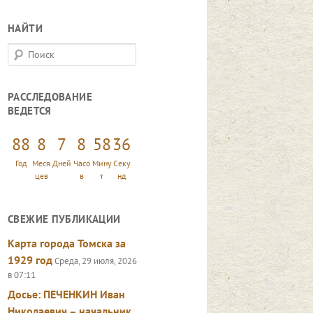
НАЙТИ
П
о
и
РАССЛЕДОВАНИЕ
с
ВЕДЕТСЯ
к
88
8
7
8
58
37
Год
Меся
Дней
Часо
Мину
Секу
цев
в
т
нд
СВЕЖИЕ ПУБЛИКАЦИИ
Карта города Томска за
1929 год
Среда, 29 июля, 2026
в 07:11
Досье: ПЕЧЕНКИН Иван
Николаевич – начальник