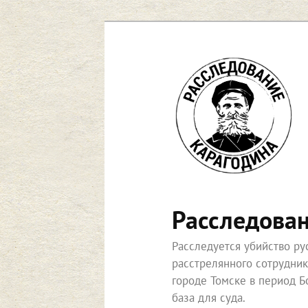
Перейти
к
основному
содержимому
Расследова
Расследуется убийство р
расстрелянного сотрудни
городе Томске в период Б
база для суда.