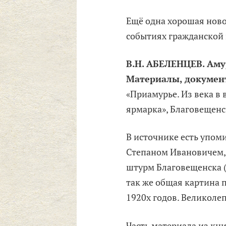
Ещё одна хорошая ново
событиях гражданской 
В.Н. АБЕЛЕНЦЕВ. Амур
Материалы, документ
«Приамурье. Из века в 
ярмарка», Благовещенск
В источнике есть упо
Степаном Ивановичем, 
штурм Благовещенска (1
так же общая картина 
1920х годов. Великоле
Часть материала из кни