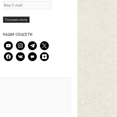
Ваш
E-
mail
Получать почту
НАШИ СОЦСЕТИ
youtube
instagram
telegram
x
facebook
vkontakte
comment
zen-
yandex