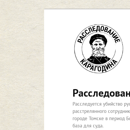
Перейти
к
основному
содержимому
Расследова
Расследуется убийство р
расстрелянного сотрудни
городе Томске в период Б
база для суда.