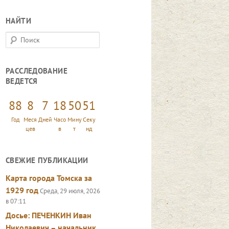
НАЙТИ
П
о
и
РАССЛЕДОВАНИЕ
с
ВЕДЕТСЯ
к
88
8
7
18
50
52
Год
Меся
Дней
Часо
Мину
Секу
цев
в
т
нд
СВЕЖИЕ ПУБЛИКАЦИИ
Карта города Томска за
1929 год
Среда, 29 июля, 2026
в 07:11
Досье: ПЕЧЕНКИН Иван
Николаевич – начальник