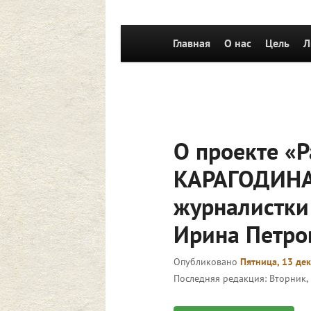
Главное
Главная
Перейти к основному со
О нас
Цель
Л
меню
О проекте «
КАРАГОДИНА
журналистки
Ирина Петро
Опубликовано
Пятница, 13 дек
Последняя редакция:
Вторник, 