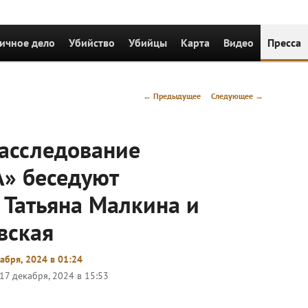
держимому
ичное дело
Убийство
Убийцы
Карта
Видео
Пресса
Навигация
←
Предыдущее
Следующее
→
по
записям
Расследование
» беседуют
 Татьяна Малкина и
вская
абря, 2024 в 01:24
17 декабря, 2024 в 15:53