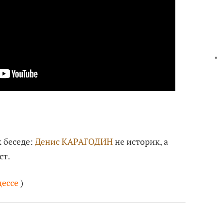
 беседе:
Денис КАРАГОДИН
не историк, а
ст.
цессе
)