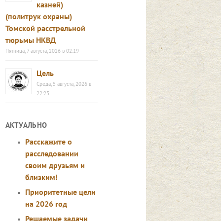
казней)
(политрук охраны)
Томской расстрельной
тюрьмы НКВД
Пятница, 7 августа, 2026 в 02:19
Цель
Среда, 5 августа, 2026 в
22:23
АКТУАЛЬНО
Расскажите о
расследовании
своим друзьям и
близким!
Приоритетные цели
на 2026 год
Решаемые задачи