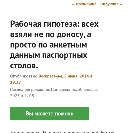
меню
Навигация
←
Предыдущее
Следующее
→
по
записям
Рабочая гипотеза: всех
взяли не по доносу, а
просто по анкетным
данным паспортных
столов.
Опубликовано
Воскресенье, 5 июня, 2016 в
19:38
Последняя редакция:
Понедельник, 30 января,
2023 в 12:19
Вы можете помочь
Данна запись делается в произвольной форме,