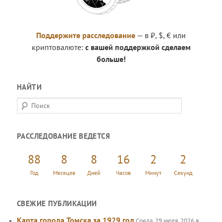
Поддержите расследование
— в ₽, $, € или
криптовалюте:
с вашей поддержкой сделаем
больше!
НАЙТИ
П
о
и
РАССЛЕДОВАНИЕ ВЕДЕТСЯ
с
к
88
8
8
16
2
3
Год
Месяцев
Дней
Часов
Минут
Секунд
СВЕЖИЕ ПУБЛИКАЦИИ
Карта города Томска за 1929 год
Среда, 29 июля, 2026 в