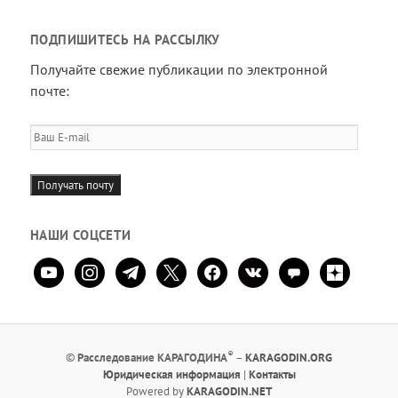
ПОДПИШИТЕСЬ НА РАССЫЛКУ
Получайте свежие публикации по электронной
почте:
Ваш
E-
mail
Получать почту
НАШИ СОЦСЕТИ
youtube
instagram
telegram
x
facebook
vkontakte
comment
zen-
yandex
®
©
Расследование КАРАГОДИНА
–
KARAGODIN.ORG
Юридическая информация
|
Контакты
Powered by
KARAGODIN.NET