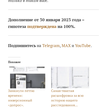
только в таком виде.
Дополнение от 30 января 2023 года –
гипотеза
подтверждена
на 100%.
Подпишитесь
на
Telegram
,
MAX
и
YouTube
.
Похожее
Замкнули петлю
Самая тяжелая
времени:
расшифровка за всю
инверсионный
историю нашего
«допрос».
расследования…