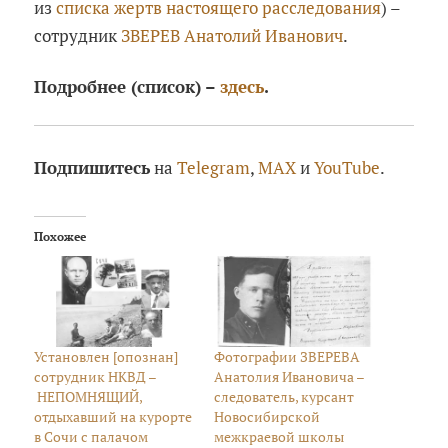
из
списка жертв настоящего расследования
) –
сотрудник
ЗВЕРЕВ Анатолий Иванович
.
Подробнее (список) –
здесь
.
Подпишитесь
на
Telegram
,
MAX
и
YouTube
.
Похожее
Установлен [опознан]
Фотографии ЗВЕРЕВА
сотрудник НКВД –
Анатолия Ивановича –
НЕПОМНЯЩИЙ,
следователь, курсант
отдыхавший на курорте
Новосибирской
в Сочи с палачом
межкраевой школы