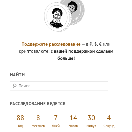
Поддержите расследование
— в ₽, $, € или
криптовалюте:
с вашей поддержкой сделаем
больше!
НАЙТИ
П
о
и
РАССЛЕДОВАНИЕ ВЕДЕТСЯ
с
к
88
8
7
14
30
5
Год
Месяцев
Дней
Часов
Минут
Секунд