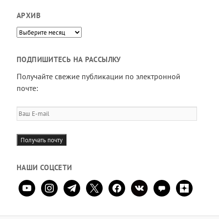
АРХИВ
Архив
ПОДПИШИТЕСЬ НА РАССЫЛКУ
Получайте свежие публикации по электронной
почте:
Ваш
E-
mail
Получать почту
НАШИ СОЦСЕТИ
youtube
instagram
telegram
x
facebook
vkontakte
comment
zen-
yandex