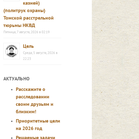
казней)
(политрук охраны)
Томской расстрельной
тюрьмы НКВД
Пятница, 7 августа, 2026 в 02:19
Цель
Среда, 5 августа, 2026 в
22:23
АКТУАЛЬНО
Расскажите о
расследовании
своим друзьям и
близким!
Приоритетные цели
на 2026 год
Решаемые задачи