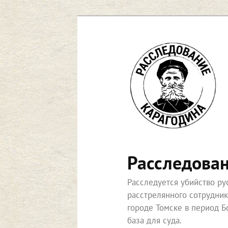
Перейти
к
основному
содержимому
Расследова
Расследуется убийство р
расстрелянного сотрудни
городе Томске в период Б
база для суда.