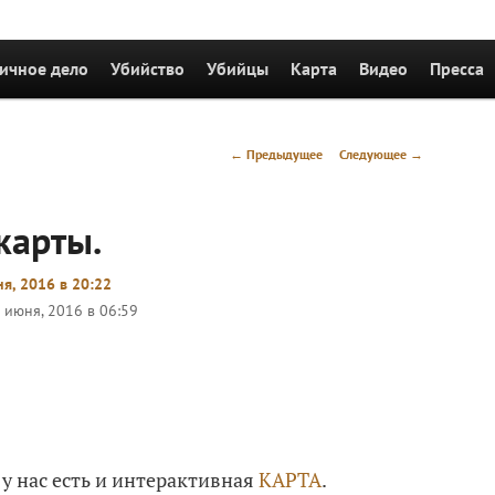
держимому
ичное дело
Убийство
Убийцы
Карта
Видео
Пресса
Навигация
←
Предыдущее
Следующее
→
по
записям
карты.
я, 2016 в 20:22
 июня, 2016 в 06:59
у нас есть и интерактивная
КАРТА
.