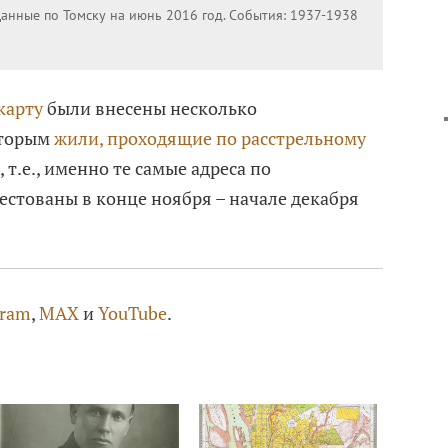
Данные по Томску на июнь 2016 год. События: 1937-1938
карту
были внесены несколько
оторым
жили, проходящие по расстрельному
, т.е., именно те самые адреса по
естованы в конце ноября – начале декабря
gram
,
MAX
и
YouTube
.