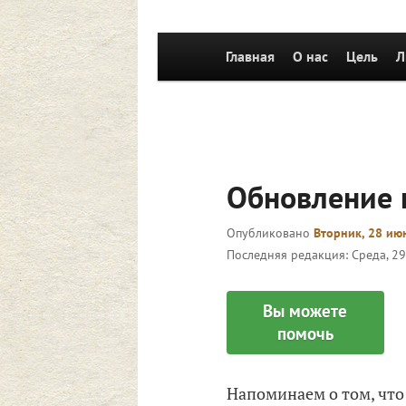
Главное
Главная
Перейти к основному со
О нас
Цель
Л
меню
Обновление 
Опубликовано
Вторник, 28 июн
Последняя редакция:
Среда, 29
Вы можете
помочь
Напоминаем о том, что 