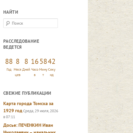
НАЙТИ
П
о
и
РАССЛЕДОВАНИЕ
с
ВЕДЕТСЯ
к
88
8
8
16
58
43
Год
Меся
Дней
Часо
Мину
Секу
цев
в
т
нд
СВЕЖИЕ ПУБЛИКАЦИИ
Карта города Томска за
1929 год
Среда, 29 июля, 2026
в 07:11
Досье: ПЕЧЕНКИН Иван
Николаевич – начальник