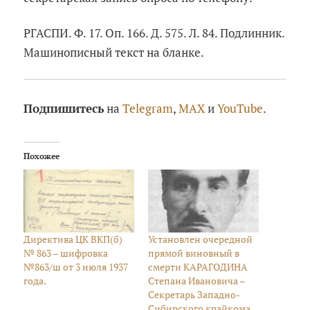
РГАСПИ. Ф. 17. Оп. 166. Д. 575. Л. 84. Подлинник.
Машинописный текст на бланке.
Подпишитесь
на
Telegram
,
MAX
и
YouTube
.
Похожее
Директива ЦК ВКП(б)
Установлен очередной
№ 863 – шифровка
прямой виновный в
№863/ш от 3 июля 1937
смерти КАРАГОДИНА
года.
Степана Ивановича –
Секретарь Западно-
Сибирского крайкома