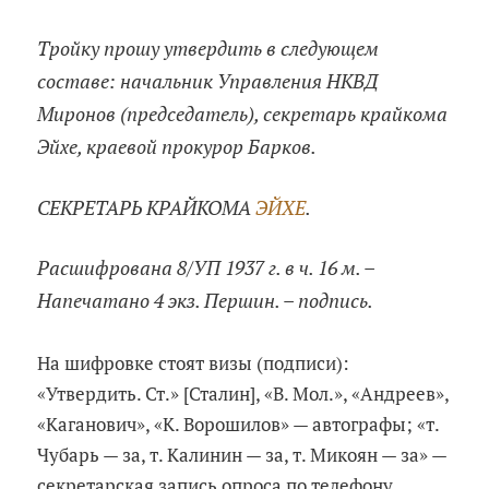
Тройку прошу утвердить в следующем
составе: начальник Управления НКВД
Миронов (председатель), секретарь крайкома
Эйхе, краевой прокурор Барков.
СЕКРЕТАРЬ КРАЙКОМА
ЭЙХЕ
.
Расшифрована 8/УП 1937 г. в ч. 16 м. –
Напечатано 4 экз. Першин. – подпись.
На шифровке стоят визы (подписи):
«Утвердить. Ст.» [Сталин], «В. Мол.», «Андреев»,
«Каганович», «К. Ворошилов» — автографы; «т.
Чубарь — за, т. Калинин — за, т. Микоян — за» —
секретарская запись опроса по телефону.