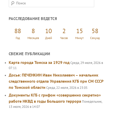
П
о
и
РАССЛЕДОВАНИЕ ВЕДЕТСЯ
с
к
88
8
10
2
15
59
Год
Месяцев
Дней
Часов
Минут
Секунд
СВЕЖИЕ ПУБЛИКАЦИИ
Карта города Томска за 1929 год
Среда, 29 июля, 2026 в
07:11
Досье: ПЕЧЕНКИН Иван Николаевич – начальник
следственного отдела Управления КГБ при СМ СССР
по Томской области
Среда, 22 июля, 2026 в 23:05
Документы КГБ с грифом «совершенно секретно»
работе НКВД в годы Большого террора
Понедельник,
13 июля, 2026 в 14:07