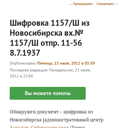
меню
Навигация
←
Предыдущее
Следующее
→
по
записям
Шифровка 1157/Ш из
Новосибирска вх.№
1157/Ш отпр. 11-56
8.7.1937
Опубликовано
Пятница, 13 июля, 2012 в 03:59
Последняя редакция:
Понедельник, 23 июля,
2012 в 22:00
Вы можете помочь
Обнаружен документ – шифровка из
Новосибирска [административный центр
Западно-Сибирского края
(Томск