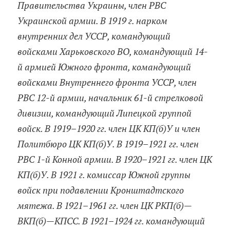
Правительства Украины, член РВС
Украинской армии. В 1919 г. нарком
внутренних дел УССР, командующий
войсками Харьковского ВО, командующий 14-
й армией Южного фронта, командующий
войсками Внутреннего фронта УССР, член
РВС 12-й армии, начальник 61-й стрелковой
дивизии, командующий Липецкой группой
войск. В 1919–1920 гг. член ЦК КП(б)У и член
Политбюро ЦК КП(б)У. В 1919–1921 гг. член
РВС 1-й Конной армии. В 1920–1921 гг. член ЦК
КП(б)У. В 1921 г. комиссар Южной группы
войск при подавлении Кронштадтского
мятежа. В 1921–1961 гг. член ЦК РКП(б)—
ВКП(б)—КПСС. В 1921–1924 гг. командующий