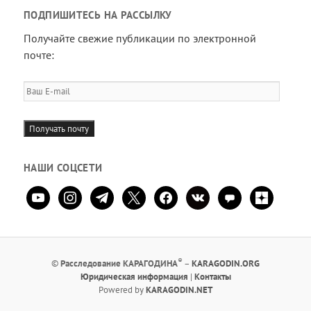
ПОДПИШИТЕСЬ НА РАССЫЛКУ
Получайте свежие публикации по электронной
почте:
Ваш
E-
mail
Получать почту
НАШИ СОЦСЕТИ
youtube
instagram
telegram
x
facebook
vkontakte
comment
zen-
yandex
®
©
Расследование КАРАГОДИНА
–
KARAGODIN.ORG
Юридическая информация
|
Контакты
Powered by
KARAGODIN.NET