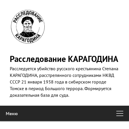
Skip
to
primary
content
Расследование КАРАГОДИНА
Расследуется убийство русского крестьянина Степана
КАРАГОДИНА, расстрелянного сотрудниками НКВД
СССР 21 января 1938 года в сибирском городе
Томске в период Большого террора. Формируется
доказательная база для суда.
Меню
Main
Skip to primary content