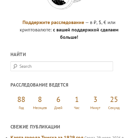
Поддержите расследование
— в ₽, $, € или
криптовалюте:
с вашей поддержкой сделаем
больше!
НАЙТИ
S
e
a
РАССЛЕДОВАНИЕ ВЕДЕТСЯ
r
c
88
8
6
1
3
26
h
Год
Месяцев
Дней
Час
Минут
Секунд
СВЕЖИЕ ПУБЛИКАЦИИ
Карта города Томска за 1929 год
Среда, 29 июля, 2026 в