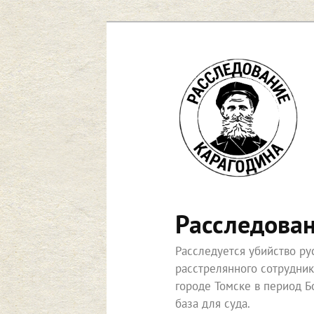
Перейти
Перейти
к
к
основному
дополнительному
содержимому
содержимому
Расследова
Расследуется убийство р
расстрелянного сотрудни
городе Томске в период Б
база для суда.