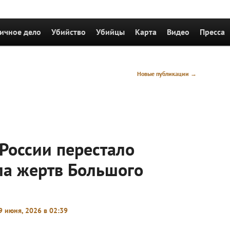
держимому
ому содержимому
ичное дело
Убийство
Убийцы
Карта
Видео
Пресса
Новые публикации
→
России перестало
ла жертв Большого
9 июня, 2026 в 02:39