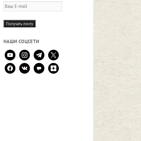
Ваш
E-
mail
Получать почту
НАШИ СОЦСЕТИ
youtube
instagram
telegram
x
facebook
vkontakte
comment
zen-
yandex