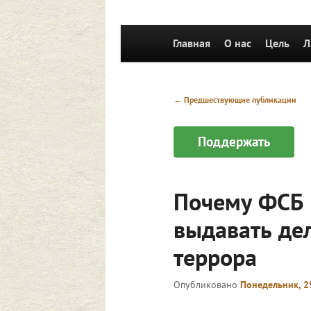
Главное
Главная
Перейти к основному со
Перейти к дополнительн
О нас
Цель
Л
меню
Навигация
←
Предшествующие публикации
по
записям
Поддержать
Почему ФСБ 
выдавать де
террора
Опубликовано
Понедельник, 2