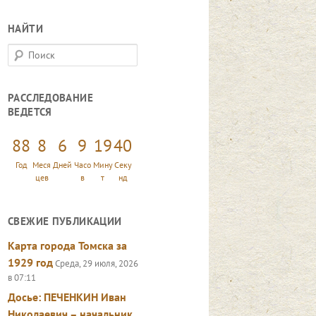
НАЙТИ
П
о
и
РАССЛЕДОВАНИЕ
с
ВЕДЕТСЯ
к
88
8
6
9
19
42
Год
Меся
Дней
Часо
Мину
Секу
цев
в
т
нд
СВЕЖИЕ ПУБЛИКАЦИИ
Карта города Томска за
1929 год
Среда, 29 июля, 2026
в 07:11
Досье: ПЕЧЕНКИН Иван
Николаевич – начальник