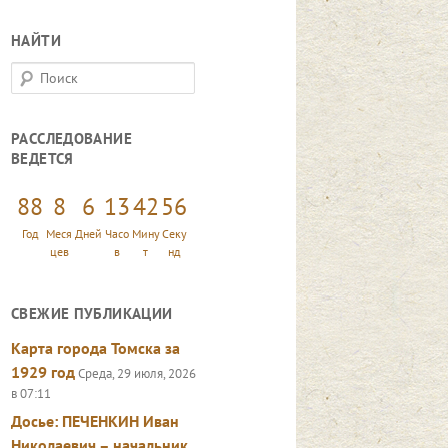
НАЙТИ
П
о
и
РАССЛЕДОВАНИЕ
с
ВЕДЕТСЯ
к
88
8
6
13
42
57
Год
Меся
Дней
Часо
Мину
Секу
цев
в
т
нд
СВЕЖИЕ ПУБЛИКАЦИИ
Карта города Томска за
1929 год
Среда, 29 июля, 2026
в 07:11
Досье: ПЕЧЕНКИН Иван
Николаевич – начальник