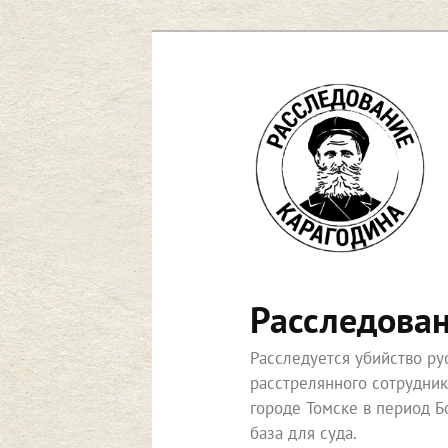
Перейти
к
основному
содержимому
Расследова
Расследуется убийство р
расстрелянного сотрудни
городе Томске в период Б
база для суда.