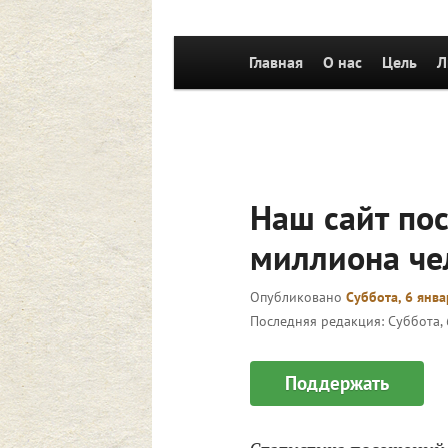
Главное
Главная
Перейти к основному со
О нас
Цель
Л
меню
Наш сайт пос
миллиона че
Опубликовано
Суббота, 6 янва
Последняя редакция:
Суббота, 
Поддержать