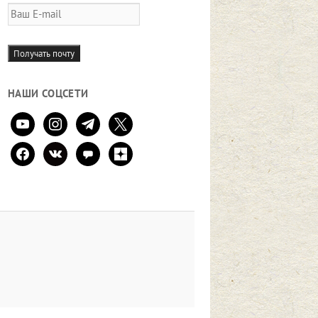
Ваш
E-
mail
Получать почту
НАШИ СОЦСЕТИ
youtube
instagram
telegram
x
facebook
vkontakte
comment
zen-
yandex