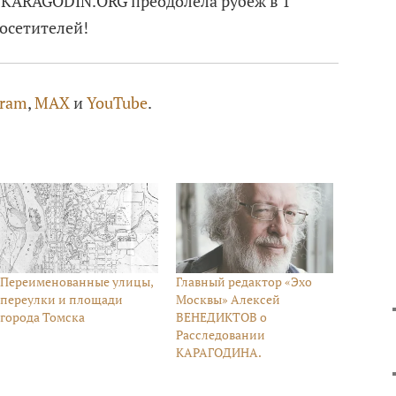
 KARAGODIN.ORG преодолела рубеж в 1
осетителей!
gram
,
MAX
и
YouTube
.
Переименованные улицы,
Главный редактор «Эхо
переулки и площади
Москвы» Алексей
города Томска
ВЕНЕДИКТОВ о
Расследовании
КАРАГОДИНА.