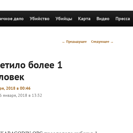
держимому
ичное дело
Убийство
Убийцы
Карта
Видео
Пресса
Навигация
←
Предыдущее
Следующее
→
по
записям
етило более 1
ловек
ря, 2018 в 00:46
6 января, 2018 в 13:32