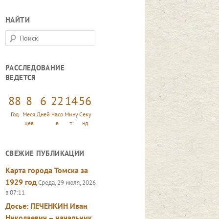
НАЙТИ
П
о
и
РАССЛЕДОВАНИЕ
с
ВЕДЕТСЯ
к
88
8
6
22
14
58
Год
Меся
Дней
Часо
Мину
Секу
цев
в
т
нд
СВЕЖИЕ ПУБЛИКАЦИИ
Карта города Томска за
1929 год
Среда, 29 июля, 2026
в 07:11
Досье: ПЕЧЕНКИН Иван
Николаевич – начальник