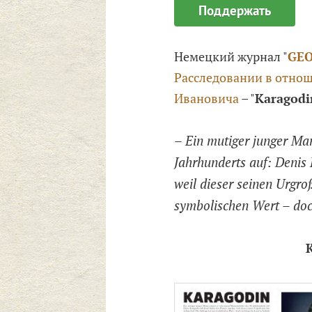
Поддержать
Немецкий журнал "
GE
Расследовании в отно
Ивановича
– "
Karagodi
– Ein mutiger junger M
Jahrhunderts auf: Denis 
weil dieser seinen Urgroß
symbolischen Wert – doch
K