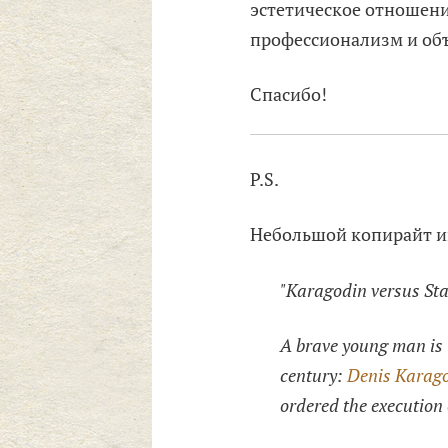
эстетическое отношени
профессионализм и об
Спасибо!
P.S.
Небольшой копирайт и
"Karagodin versus Sta
A brave young man is 
century:
Denis Karag
ordered the execution