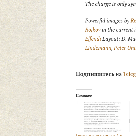
The charge is only sym
Powerful images by
Re
Rojkov
in the current 
Effendi
Layout: D. Mu
Lindemann
,
Peter Unt
Подпишитесь
на
Tele
Похожее
Германская газета «Die