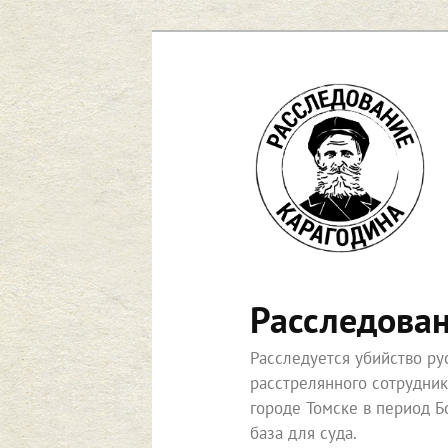
Перейти
к
основному
содержимому
Расследова
Расследуется убийство р
расстрелянного сотрудни
городе Томске в период Б
база для суда.