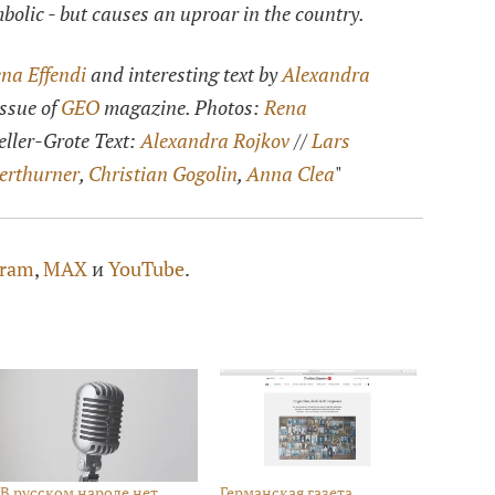
bolic - but causes an uproar in the country.
na Effendi
and interesting text by
Alexandra
issue of
GEO
magazine.
Photos:
Rena
eller-Grote
Text:
Alexandra Rojkov
//
Lars
erthurner
,
Christian Gogolin
,
Anna Clea
"
gram
,
MAX
и
YouTube
.
В русском народе нет
Германская газета