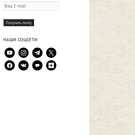
Ваш
E-
mail
Получать почту
НАШИ СОЦСЕТИ
youtube
instagram
telegram
x
facebook
vkontakte
comment
zen-
yandex