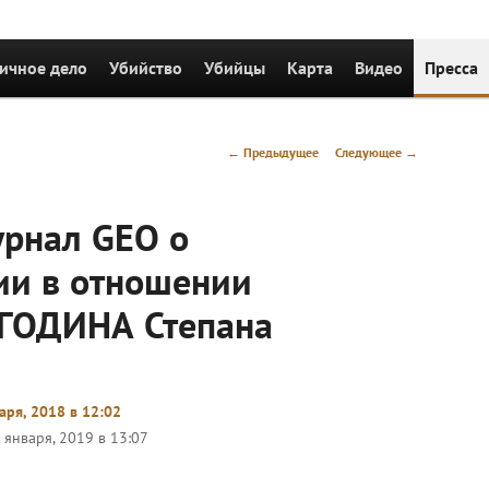
держимому
ичное дело
Убийство
Убийцы
Карта
Видео
Пресса
Навигация
←
Предыдущее
Следующее
→
по
записям
рнал GEO о
ии в отношении
ГОДИНА Степана
аря, 2018 в 12:02
 января, 2019 в 13:07