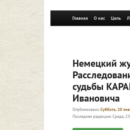
Главное
Главная
Перейти к основному со
О нас
Цель
Л
меню
Немецкий жу
Расследован
судьбы КАРА
Ивановича
Опубликовано
Суббота, 20 янв
Последняя редакция:
Среда, 23