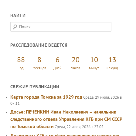
НАЙТИ
П
о
и
РАССЛЕДОВАНИЕ ВЕДЕТСЯ
с
к
88
8
6
20
10
13
Год
Месяцев
Дней
Часов
Минут
Секунд
СВЕЖИЕ ПУБЛИКАЦИИ
Карта города Томска за 1929 год
Среда, 29 июля, 2026 в
07:11
Досье: ПЕЧЕНКИН Иван Николаевич – начальник
следственного отдела Управления КГБ при СМ СССР
по Томской области
Среда, 22 июля, 2026 в 23:05
Документы КГБ с грифом «совершенно секретно»