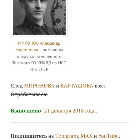
МИРОНОВ Александр
Миронович
– помощник
оперуполномоченного
Томского ГО УНКВД по НСО
ЗСК СССР.
След
МИРОНОВА
и
КАРТАШОВА
взят.
Отрабатываем
.
Выполнено
:
21 декабря 2018 года
.
Подпишитесь
на
Telegram
,
MAX
и
YouTube
.