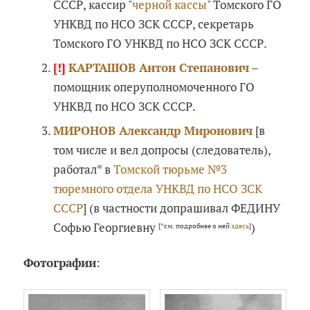
СССР, кассир "
черной кассы
" Томского ГО
УНКВД по НСО ЗСК СССР, секретарь
Томского ГО УНКВД по НСО ЗСК СССР.
[!]
КАРТАШОВ Антон Степанович
–
помощник оперуполномоченного ГО
УНКВД по НСО ЗСК СССР.
МИРОНОВ Александр Миронович
[в
том числе и вел допросы (следователь),
работал* в
Томской тюрьме №3
тюремного отдела УНКВД по НСО ЗСК
СССР
] (в частности допрашивал ФЕДИНУ
Софью Георгиевну
)
[*см. подробнее о ней
здесь
]
Фотографии
: