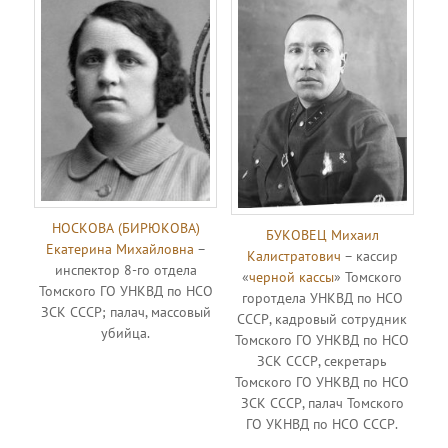
НОСКОВА (БИРЮКОВА)
БУКОВЕЦ Михаил
Екатерина Михайловна
–
Калистратович
– кассир
инспектор 8-го отдела
«
черной кассы
» Томского
Томского ГО УНКВД по НСО
горотдела УНКВД по НСО
ЗСК СССР; палач, массовый
СССР, кадровый сотрудник
убийца.
Томского ГО УНКВД по НСО
ЗСК СССР, секретарь
Томского ГО УНКВД по НСО
ЗСК СССР, палач Томского
ГО УКНВД по НСО СССР.