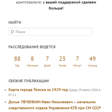
криптовалюте:
с вашей поддержкой сделаем
больше!
НАЙТИ
П
о
и
РАССЛЕДОВАНИЕ ВЕДЕТСЯ
с
к
88
8
7
23
7
50
Год
Месяцев
Дней
Часов
Минут
Секунд
СВЕЖИЕ ПУБЛИКАЦИИ
Карта города Томска за 1929 год
Среда, 29 июля, 2026 в
07:11
Досье: ПЕЧЕНКИН Иван Николаевич – начальник
следственного отдела Управления КГБ при СМ СССР