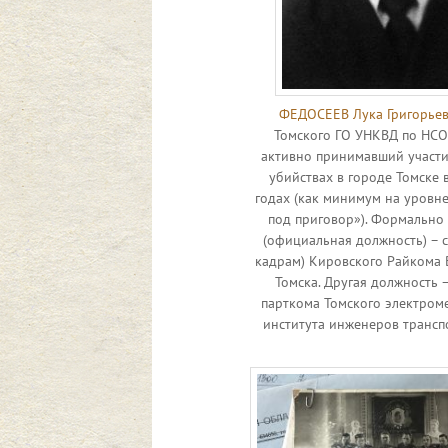
ФЕДОСЕЕВ Лука Григорье
Томского ГО УНКВД по НСО
активно принимавший участи
убийствах в городе Томске 
годах (как минимум на уровн
под приговор»). Формально
(официальная должность) – с
кадрам) Кировского Райкома 
Томска. Другая должность 
парткома Томского электром
института инженеров транспо