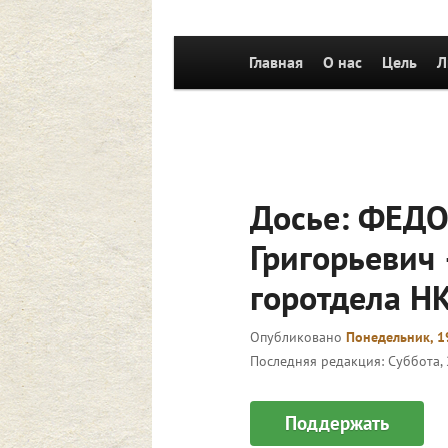
Главное
Главная
Перейти к основному со
О нас
Цель
Л
меню
Досье: ФЕДО
Григорьевич 
горотдела Н
Опубликовано
Понедельник, 1
Последняя редакция:
Суббота, 
Поддержать