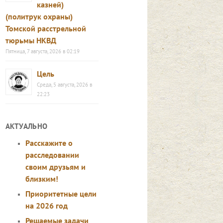
казней)
(политрук охраны)
Томской расстрельной
тюрьмы НКВД
Пятница, 7 августа, 2026 в 02:19
Цель
Среда, 5 августа, 2026 в
22:23
АКТУАЛЬНО
Расскажите о
расследовании
своим друзьям и
близким!
Приоритетные цели
на 2026 год
Решаемые задачи