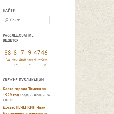
НАЙТИ
П
о
и
РАССЛЕДОВАНИЕ
с
ВЕДЕТСЯ
к
88
8
7
9
47
48
Год
Меся
Дней
Часо
Мину
Секу
цев
в
т
нд
СВЕЖИЕ ПУБЛИКАЦИИ
Карта города Томска за
1929 год
Среда, 29 июля, 2026
в 07:11
Досье: ПЕЧЕНКИН Иван
Николаевич – начальник