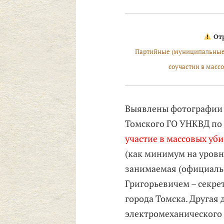
Отр
Партийные (муниципальные)
соучастии в массо
Выявлены фотографи
Томского ГО УНКВД по
участие в массовых уби
(как минимум на уровн
занимаемая (официал
Григорьевичем – секре
города Томска. Другая 
электромеханического 