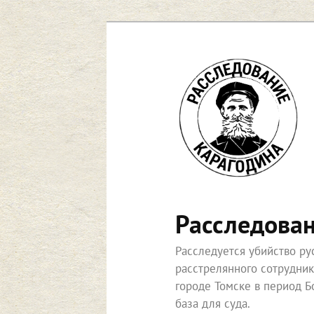
Перейти
к
основному
содержимому
Расследова
Расследуется убийство р
расстрелянного сотрудни
городе Томске в период Б
база для суда.