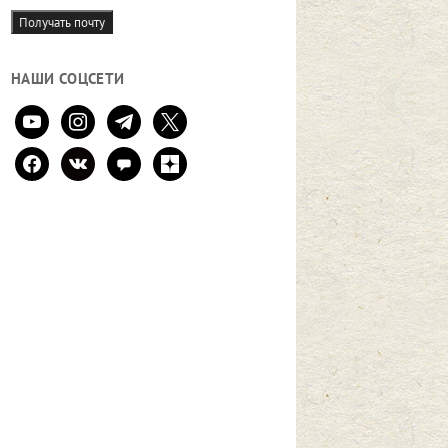
mail
Получать почту
НАШИ СОЦСЕТИ
youtube
instagram
telegram
x
facebook
vkontakte
comment
zen-
yandex