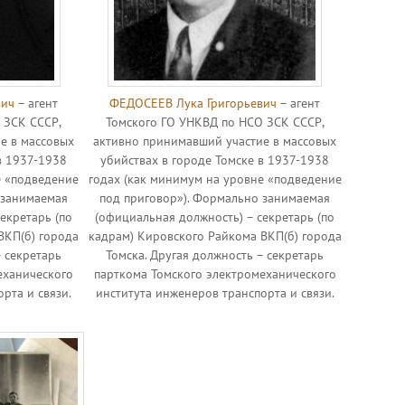
вич
– агент
ФЕДОСЕЕВ Лука Григорьевич
– агент
 ЗСК СССР,
Томского ГО УНКВД по НСО ЗСК СССР,
е в массовых
активно принимавший участие в массовых
в 1937-1938
убийствах в городе Томске в 1937-1938
е «подведение
годах (как минимум на уровне «подведение
 занимаемая
под приговор»). Формально занимаемая
екретарь (по
(официальная должность) – секретарь (по
ВКП(б) города
кадрам) Кировского Райкома ВКП(б) города
– секретарь
Томска. Другая должность – секретарь
еханического
парткома Томского электромеханического
рта и связи.
института инженеров транспорта и связи.