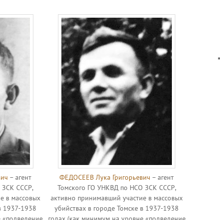
вич
– агент
ФЕДОСЕЕВ Лука Григорьевич
– агент
 ЗСК СССР,
Томского ГО УНКВД по НСО ЗСК СССР,
е в массовых
активно принимавший участие в массовых
в 1937-1938
убийствах в городе Томске в 1937-1938
е «подведение
годах (как минимум на уровне «подведение