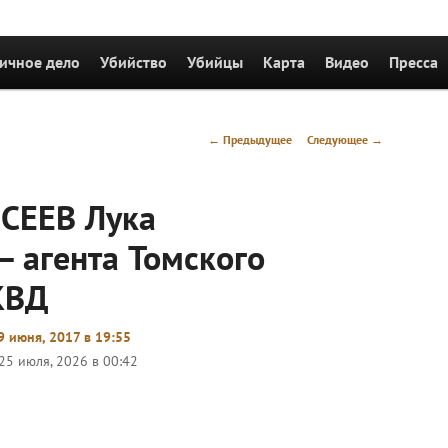
держимому
ичное дело
Убийство
Убийцы
Карта
Видео
Пресса
Навигация
←
Предыдущее
Следующее
→
по
записям
СЕЕВ Лука
– агента Томского
КВД
9 июня, 2017 в 19:55
25 июля, 2026 в 00:42