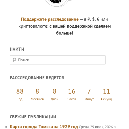
Поддержите расследование
— в ₽, $, € или
криптовалюте:
с вашей поддержкой сделаем
больше!
НАЙТИ
П
о
и
РАССЛЕДОВАНИЕ ВЕДЕТСЯ
с
к
88
8
8
16
7
12
Год
Месяцев
Дней
Часов
Минут
Секунд
СВЕЖИЕ ПУБЛИКАЦИИ
Карта города Томска за 1929 год
Среда, 29 июля, 2026 в