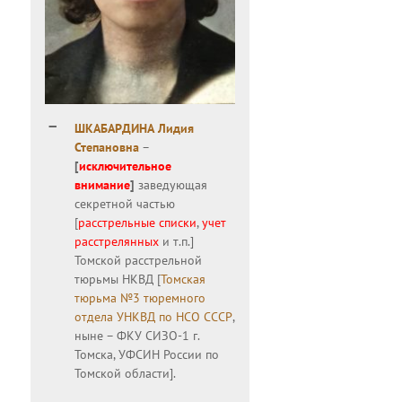
ШКАБАРДИНА Лидия
Степановна
–
[
исключительное
внимание
]
заведующая
секретной частью
[
расстрельные списки
,
учет
расстрелянных
и т.п.]
Томской расстрельной
тюрьмы НКВД [
Томская
тюрьма №3 тюремного
отдела УНКВД по НСО СССР
,
ныне – ФКУ СИЗО-1 г.
Томска, УФСИН России по
Томской области].