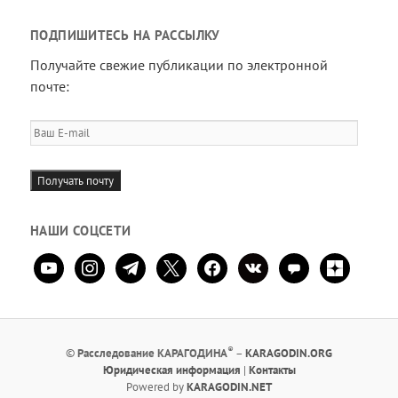
ПОДПИШИТЕСЬ НА РАССЫЛКУ
Получайте свежие публикации по электронной
почте:
Ваш
E-
mail
Получать почту
НАШИ СОЦСЕТИ
youtube
instagram
telegram
x
facebook
vkontakte
comment
zen-
yandex
®
©
Расследование КАРАГОДИНА
–
KARAGODIN.ORG
Юридическая информация
|
Контакты
Powered by
KARAGODIN.NET