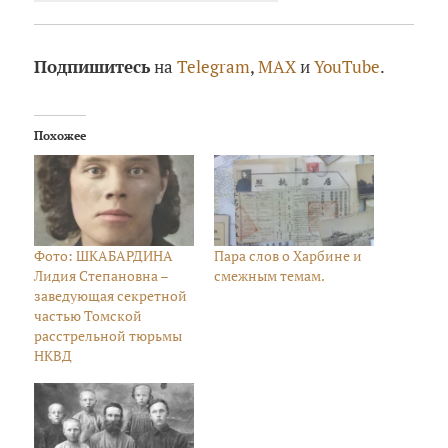
Подпишитесь
на
Telegram
,
MAX
и
YouTube
.
Похожее
Фото: ШКАБАРДИНА
Пара слов о Харбине и
Лидия Степановна –
смежным темам.
заведующая секретной
частью Томской
расстрельной тюрьмы
НКВД