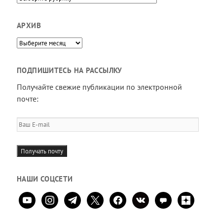
АРХИВ
Архив
ПОДПИШИТЕСЬ НА РАССЫЛКУ
Получайте свежие публикации по электронной
почте:
Ваш
E-
mail
Получать почту
НАШИ СОЦСЕТИ
youtube
instagram
telegram
x
facebook
vkontakte
comment
zen-
yandex