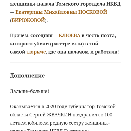
женщины-палача Томского горотдела НКВД
—
Екатерины Михайловны НОСКОВОЙ
(
БИРЮКОВОЙ
).
Причем,
соседняя
—
КЛЮЕВА
в честь поэта,
которого убили
(
расстреляли
)
в той
самой
тюрьме
,
где она палачом и работала
!
Дополнение
Дальше-больше!
Оказывается в 2020 году губернатор Томской
области Сергей ЖВАЧКИН поздравил со 100-
летнем юбилеем родную сестру женщины-
палача Томского НКВД Екатерины