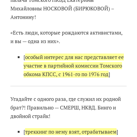
Михайловны НОСКОВОЙ (БИРЮКОВОЙ) –
Антонину!
«Есть люди, которые рождаются активистами,
и вы — одна из них».
[
особый интерес для нас представляет ее
участие в партийной комиссии Томского
обкома КПСС, с 1961-го по 1976 год
]
Угадайте с одного раза, где служил их родной
брат?! Правильно — СМЕРШ, НКВД. Бинго и
двойной страйк!
[
треккинг по нему взят, отрабатываем
]