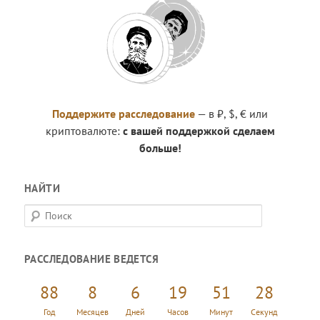
Поддержите расследование
— в ₽, $, € или
криптовалюте:
с вашей поддержкой сделаем
больше!
НАЙТИ
П
о
и
РАССЛЕДОВАНИЕ ВЕДЕТСЯ
с
к
88
8
6
19
51
29
Год
Месяцев
Дней
Часов
Минут
Секунд