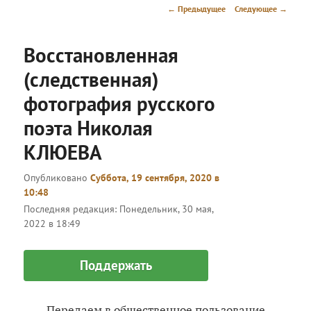
меню
Навигация
←
Предыдущее
Следующее
→
по
записям
Восстановленная
(следственная)
фотография русского
поэта Николая
КЛЮЕВА
Опубликовано
Суббота, 19 сентября, 2020 в
10:48
Последняя редакция:
Понедельник, 30 мая,
2022 в 18:49
Поддержать
Передаем в общественное пользование