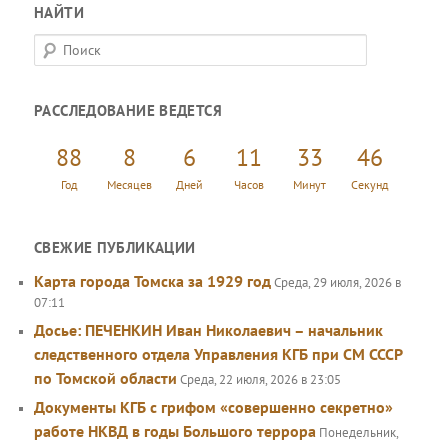
НАЙТИ
П
о
и
РАССЛЕДОВАНИЕ ВЕДЕТСЯ
с
к
88
8
6
11
33
47
Год
Месяцев
Дней
Часов
Минут
Секунд
СВЕЖИЕ ПУБЛИКАЦИИ
Карта города Томска за 1929 год
Среда, 29 июля, 2026 в
07:11
Досье: ПЕЧЕНКИН Иван Николаевич – начальник
следственного отдела Управления КГБ при СМ СССР
по Томской области
Среда, 22 июля, 2026 в 23:05
Документы КГБ с грифом «совершенно секретно»
работе НКВД в годы Большого террора
Понедельник,