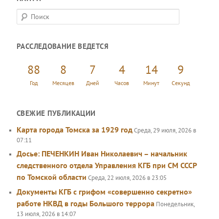
П
о
и
РАССЛЕДОВАНИЕ ВЕДЕТСЯ
с
к
88
8
7
4
14
9
Год
Месяцев
Дней
Часов
Минут
Секунд
СВЕЖИЕ ПУБЛИКАЦИИ
Карта города Томска за 1929 год
Среда, 29 июля, 2026 в
07:11
Досье: ПЕЧЕНКИН Иван Николаевич – начальник
следственного отдела Управления КГБ при СМ СССР
по Томской области
Среда, 22 июля, 2026 в 23:05
Документы КГБ с грифом «совершенно секретно»
работе НКВД в годы Большого террора
Понедельник,
13 июля, 2026 в 14:07