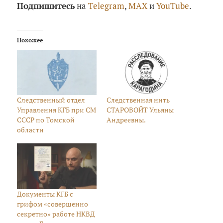
Подпишитесь
на
Telegram
,
MAX
и
YouTube
.
Похожее
Следственный отдел
Следственная нить
Управления КГБ при СМ
СТАРОВОЙТ Ульяны
СССР по Томской
Андреевны.
области
Документы КГБ с
грифом «совершенно
секретно» работе НКВД