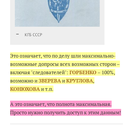
КГБ СССР
Это означает, что по делу шли максимально-
возможные допросы всех возможных сторон –
включая "следователей":
ГОРБЕНКО
– 100%,
возможно и
ЗВЕРЕВА
и
КРУГЛОВА
,
КОНЮХОВА
и т.п.
А это означает, что полнота максимальная.
Просто нужно получить доступ к этим данным!