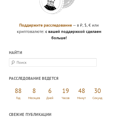
Поддержите расследование
— в ₽, $, € или
криптовалюте:
с вашей поддержкой сделаем
больше!
НАЙТИ
П
о
и
РАССЛЕДОВАНИЕ ВЕДЕТСЯ
с
к
88
8
6
19
48
30
Год
Месяцев
Дней
Часов
Минут
Секунд
СВЕЖИЕ ПУБЛИКАЦИИ