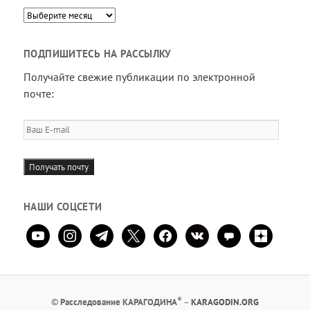
Архив
ПОДПИШИТЕСЬ НА РАССЫЛКУ
Получайте свежие публикации по электронной
почте:
Ваш
E-
mail
Получать почту
НАШИ СОЦСЕТИ
youtube
instagram
telegram
x
facebook
vkontakte
comment
zen-
yandex
®
©
Расследование КАРАГОДИНА
–
KARAGODIN.ORG