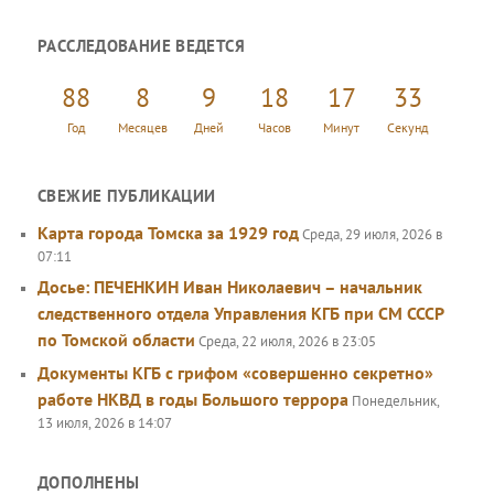
о
и
РАССЛЕДОВАНИЕ ВЕДЕТСЯ
с
к
88
8
9
18
17
33
Год
Месяцев
Дней
Часов
Минут
Секунд
СВЕЖИЕ ПУБЛИКАЦИИ
Карта города Томска за 1929 год
Среда, 29 июля, 2026 в
07:11
Досье: ПЕЧЕНКИН Иван Николаевич – начальник
следственного отдела Управления КГБ при СМ СССР
по Томской области
Среда, 22 июля, 2026 в 23:05
Документы КГБ с грифом «совершенно секретно»
работе НКВД в годы Большого террора
Понедельник,
13 июля, 2026 в 14:07
ДОПОЛНЕНЫ