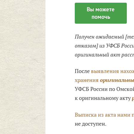
Вы можете
помочь
Получен ожидаемый [те
отказом] из УФСБ Росс
оригинальный акт расст
После
выявления нахож
хранения
оригинальны
УФСБ России по Омской
к оригинальному акту
Выписка из акта нами 
не доступен.