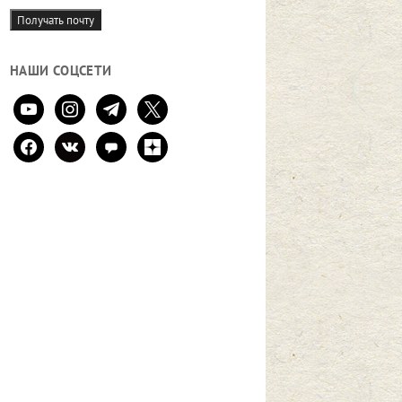
mail
Получать почту
НАШИ СОЦСЕТИ
youtube
instagram
telegram
x
facebook
vkontakte
comment
zen-
yandex