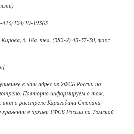
асти)
К-416/124/10-19365
. Кирова, д. 18а. тел. (382-2) 43-37-30, факс
е]
пившее в наш адрес из УФСБ России по
мотрено. Повторно информируем о том,
 акт о расстреле Карагодина Степана
на хранении в архиве УФСБ России по Томской
.