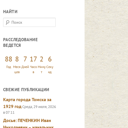
НАЙТИ
П
о
и
РАССЛЕДОВАНИЕ
с
ВЕДЕТСЯ
к
88
8
7
17
2
7
Год
Меся
Дней
Часо
Мину
Секу
цев
в
т
нд
СВЕЖИЕ ПУБЛИКАЦИИ
Карта города Томска за
1929 год
Среда, 29 июля, 2026
в 07:11
Досье: ПЕЧЕНКИН Иван
Николаевич – начальник