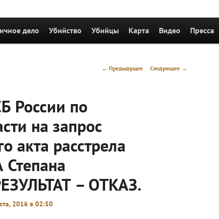
держимому
ичное дело
Убийство
Убийцы
Карта
Видео
Пресса
Навигация
←
Предыдущее
Следующее
→
по
записям
Б России по
сти на запрос
о акта расстрела
 Степана
РЕЗУЛЬТАТ – ОТКАЗ.
ста, 2016 в 02:50