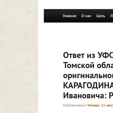
Главное
Главная
Перейти к основному со
О нас
Цель
Л
меню
Ответ из УФС
Томской обла
оригинальног
КАРАГОДИНА
Ивановича: 
Опубликовано
Четверг, 11 авгу