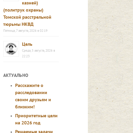
казней)
(политрук охраны)
Томской расстрельной
тюрьмы НКВД
Пятница, 7 августа, 2026 в 02:19
Цель
Среда, 5 августа, 2026 в
22:23
АКТУАЛЬНО
Расскажите о
расследовании
своим друзьям и
близким!
Приоритетные цели
на 2026 год
Решаемые задачи