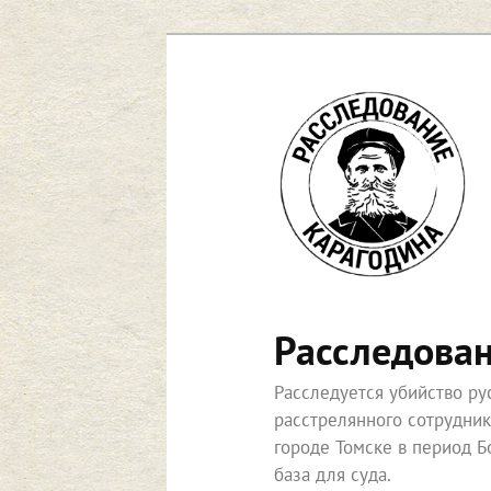
Перейти
к
основному
содержимому
Расследова
Расследуется убийство р
расстрелянного сотрудни
городе Томске в период Б
база для суда.