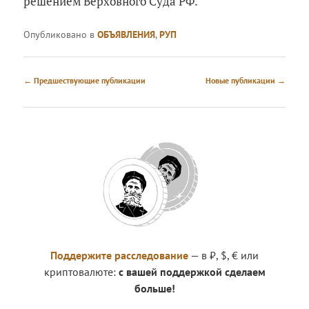
решением Верховного Суда РФ.
Опубликовано в
ОБЪЯВЛЕНИЯ
,
РУП
Навигация
←
Предшествующие публикации
Новые публикации
→
по
записям
Поддержите расследование
— в ₽, $, € или
криптовалюте:
с вашей поддержкой сделаем
больше!