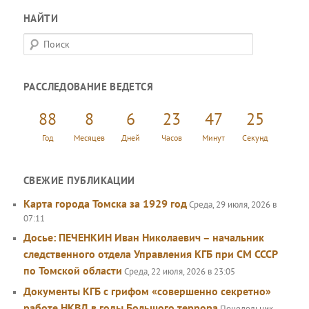
НАЙТИ
П
о
и
РАССЛЕДОВАНИЕ ВЕДЕТСЯ
с
к
88
8
6
23
47
25
Год
Месяцев
Дней
Часов
Минут
Секунд
СВЕЖИЕ ПУБЛИКАЦИИ
Карта города Томска за 1929 год
Среда, 29 июля, 2026 в
07:11
Досье: ПЕЧЕНКИН Иван Николаевич – начальник
следственного отдела Управления КГБ при СМ СССР
по Томской области
Среда, 22 июля, 2026 в 23:05
Документы КГБ с грифом «совершенно секретно»
работе НКВД в годы Большого террора
Понедельник,