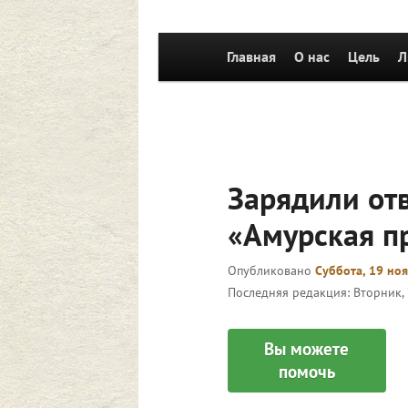
Главное
Главная
Перейти к основному со
О нас
Цель
Л
меню
Зарядили отв
«Амурская пр
Опубликовано
Суббота, 19 ноя
Последняя редакция:
Вторник, 
Вы можете
помочь