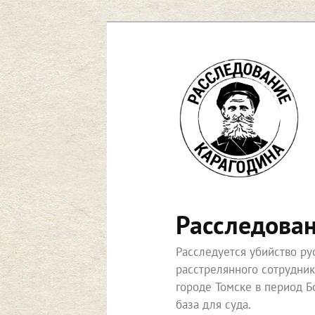
Перейти
к
основному
содержимому
Расследова
Расследуется убийство р
расстрелянного сотрудни
городе Томске в период Б
база для суда.