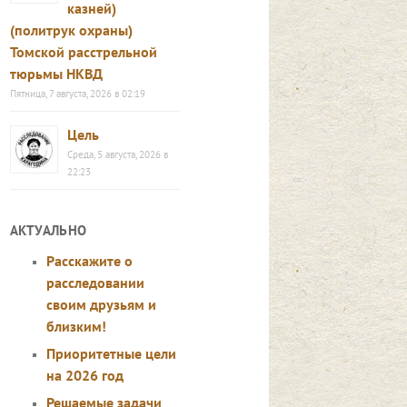
казней)
(политрук охраны)
Томской расстрельной
тюрьмы НКВД
Пятница, 7 августа, 2026 в 02:19
Цель
Среда, 5 августа, 2026 в
22:23
АКТУАЛЬНО
Расскажите о
расследовании
своим друзьям и
близким!
Приоритетные цели
на 2026 год
Решаемые задачи