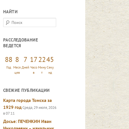
НАЙТИ
П
о
и
РАССЛЕДОВАНИЕ
с
ВЕДЕТСЯ
к
88
8
7
17
22
46
Год
Меся
Дней
Часо
Мину
Секу
цев
в
т
нд
СВЕЖИЕ ПУБЛИКАЦИИ
Карта города Томска за
1929 год
Среда, 29 июля, 2026
в 07:11
Досье: ПЕЧЕНКИН Иван
Николаевич – начальник