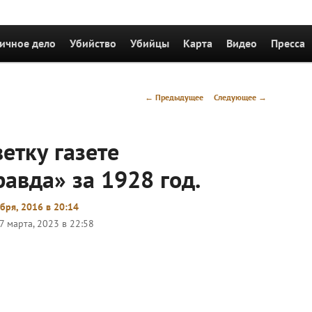
держимому
ичное дело
Убийство
Убийцы
Карта
Видео
Пресса
Навигация
←
Предыдущее
Следующее
→
по
записям
етку газете
авда» за 1928 год.
бря, 2016 в 20:14
7 марта, 2023 в 22:58