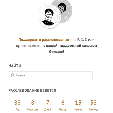
Поддержите расследование
— в ₽, $, € или
криптовалюте:
с вашей поддержкой сделаем
больше!
НАЙТИ
П
о
и
РАССЛЕДОВАНИЕ ВЕДЕТСЯ
с
к
88
8
7
6
13
38
Год
Месяцев
Дней
Часов
Минут
Секунд