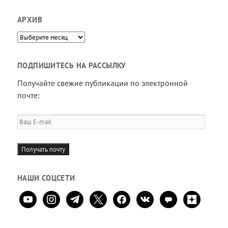
АРХИВ
Архив
ПОДПИШИТЕСЬ НА РАССЫЛКУ
Получайте свежие публикации по электронной
почте:
Ваш
E-
mail
Получать почту
НАШИ СОЦСЕТИ
youtube
instagram
telegram
x
facebook
vkontakte
comment
zen-
yandex