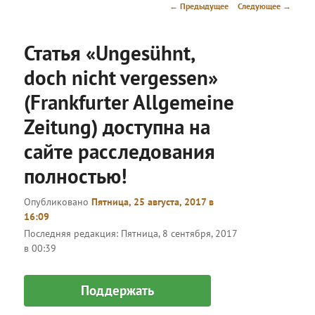
меню
Навигация
←
Предыдущее
Следующее
→
по
записям
Статья «Ungesühnt,
doch nicht vergessen»
(Frankfurter Allgemeine
Zeitung) доступна на
сайте расследования
полностью!
Опубликовано
Пятница, 25 августа, 2017 в
16:09
Последняя редакция:
Пятница, 8 сентября, 2017
в 00:39
Поддержать