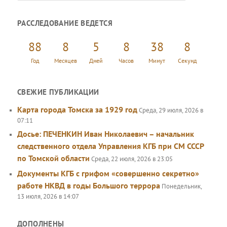
о
и
РАССЛЕДОВАНИЕ ВЕДЕТСЯ
с
к
88
8
5
8
38
9
Год
Месяцев
Дней
Часов
Минут
Секунд
СВЕЖИЕ ПУБЛИКАЦИИ
Карта города Томска за 1929 год
Среда, 29 июля, 2026 в
07:11
Досье: ПЕЧЕНКИН Иван Николаевич – начальник
следственного отдела Управления КГБ при СМ СССР
по Томской области
Среда, 22 июля, 2026 в 23:05
Документы КГБ с грифом «совершенно секретно»
работе НКВД в годы Большого террора
Понедельник,
13 июля, 2026 в 14:07
ДОПОЛНЕНЫ