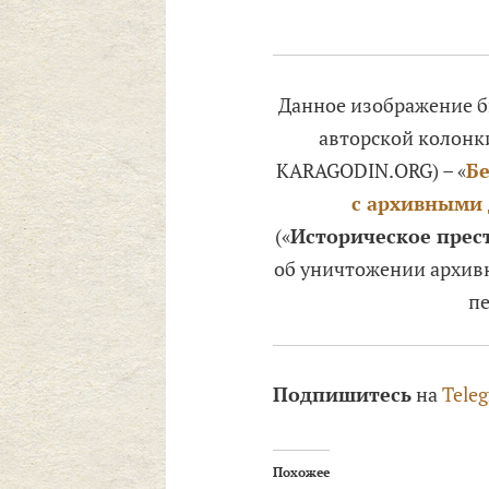
Данное изображение б
авторской колон
KARAGODIN.ORG) – «
Бе
с архивными 
(«
Историческое прес
об уничтожении архив
пе
Подпишитесь
на
Tele
Похожее