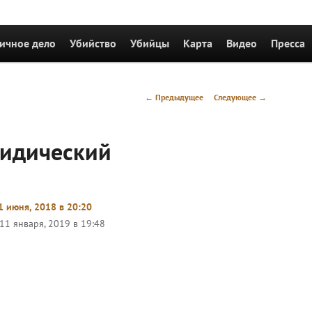
держимому
ичное дело
Убийство
Убийцы
Карта
Видео
Пресса
Навигация
←
Предыдущее
Следующее
→
по
записям
идический
1 июня, 2018 в 20:20
11 января, 2019 в 19:48