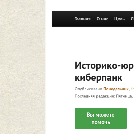
Главное
Главная
Перейти к основному со
О нас
Цель
Л
меню
Историко-юр
киберпанк
Опубликовано
Понедельник, 1
Последняя редакция:
Пятница, 
Вы можете
помочь