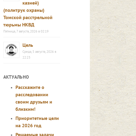
казней)
(политрук охраны)
Томской расстрельной
тюрьмы НКВД
Пятница, 7 августа, 2026 в 02:19
Цель
Среда, 5 августа, 2026 в
22:23
АКТУАЛЬНО
Расскажите о
расследовании
своим друзьям и
близким!
Приоритетные цели
на 2026 год
Решаемые задачи