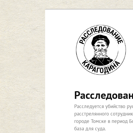
Перейти
к
основному
содержимому
Расследова
Расследуется убийство р
расстрелянного сотрудни
городе Томске в период Б
база для суда.