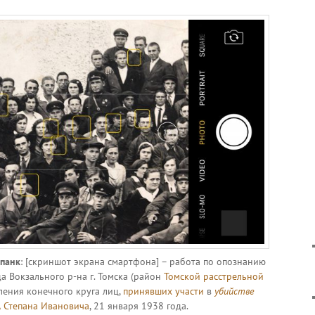
панк
: [скриншот экрана смартфона] – работа по опознанию
а Вокзального р-на г. Томска (район
Томской расстрельной
вления конечного круга лиц,
принявших участи
в
убийстве
Степана Ивановича
, 21 января 1938 года.