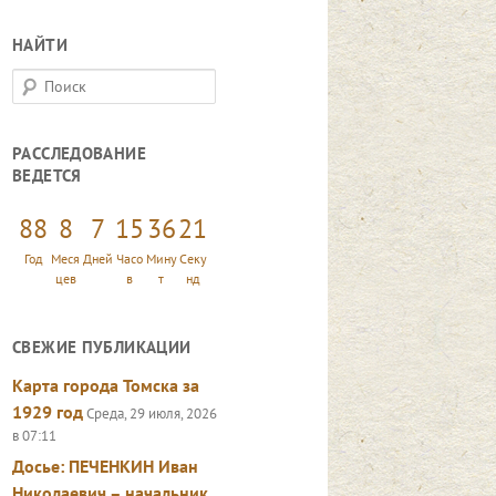
НАЙТИ
П
о
и
РАССЛЕДОВАНИЕ
с
ВЕДЕТСЯ
к
88
8
7
15
36
22
Год
Меся
Дней
Часо
Мину
Секу
цев
в
т
нд
СВЕЖИЕ ПУБЛИКАЦИИ
Карта города Томска за
1929 год
Среда, 29 июля, 2026
в 07:11
Досье: ПЕЧЕНКИН Иван
Николаевич – начальник