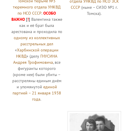
Томской тюрьме №3
отдела УНКВД по НСО ЗСК
тюремного отдела УНКВД
СССР
(ныне – СИЗО №1 г.
по НСО СССР
.
ОСОБО
Томска).
ВАЖНО
[
!
]
Валентина также
как и её брат была
арестована и проходила по
одному из коллективных
расстрельных дел
«
Харбинской операции
НКВД
» (делу
ГНУСИНА
Андрея Трофимовича
, все
фигуранты которого
(кроме нее) были убиты –
расстреляны единым днём
и упомянутой
единой
партией – 21 января 1938
года
.