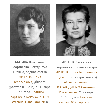
МИТИНА Валентина
МИТИНА Валентина
Георгиевна
– студентка
Георгиевна – родная сестра
ТЭМиТа, родная сестра
МИТИНА Юрия Георгиевича
МИТИНА Юрия
–
убитого
(расстрелянного)
Георгиевича
, убитого
единой партией
с
(расстрелянного) 21 января
КАРАГОДИНЫМ Степаном
1938 года –
единой
Ивановичем
21 января
партией
с
КАРАГОДИНЫМ
1938 года в
Томской
Степаном Ивановичем
в
тюрьме №3 тюремного