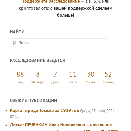
Поддержите расследование
— в ₽, $, € или
криптовалюте:
с вашей поддержкой сделаем
больше!
НАЙТИ
П
о
и
РАССЛЕДОВАНИЕ ВЕДЕТСЯ
с
к
88
8
7
11
30
53
Год
Месяцев
Дней
Часов
Минут
Секунд
СВЕЖИЕ ПУБЛИКАЦИИ
Карта города Томска за 1929 год
Среда, 29 июля, 2026 в
07:11
Досье: ПЕЧЕНКИН Иван Николаевич – начальник