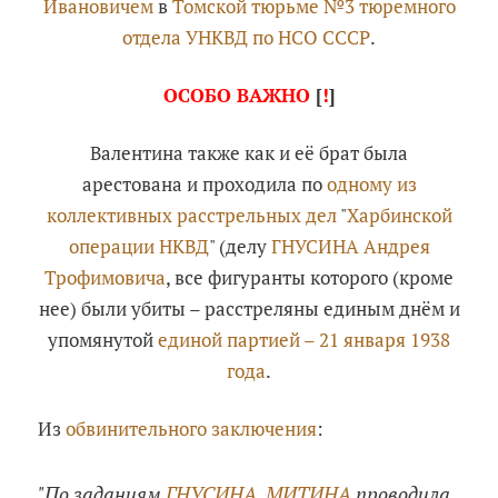
Ивановичем
в
Томской тюрьме №3 тюремного
отдела УНКВД по НСО СССР
.
ОСОБО ВАЖНО
[
!
]
Валентина также как и её брат была
арестована и проходила по
одному из
коллективных расстрельных дел
"
Харбинской
операции НКВД
" (делу
ГНУСИНА Андрея
Трофимовича
, все фигуранты которого (кроме
нее) были убиты – расстреляны единым днём и
упомянутой
единой партией – 21 января 1938
года
.
Из
обвинительного заключения
:
"По заданиям
ГНУСИНА
,
МИТИНА
проводила