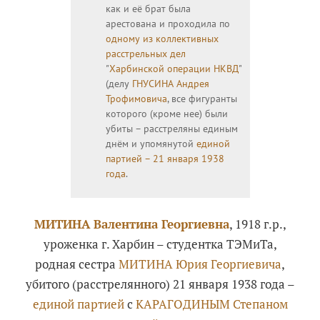
как и её брат была
арестована и проходила по
одному из коллективных
расстрельных дел
"
Харбинской операции НКВД
"
(делу
ГНУСИНА Андрея
Трофимовича
, все фигуранты
которого (кроме нее) были
убиты – расстреляны единым
днём и упомянутой
единой
партией – 21 января 1938
года
.
МИТИНА Валентина Георгиевна
, 1918 г.р.,
уроженка г. Харбин – студентка ТЭМиТа,
родная сестра
МИТИНА Юрия Георгиевича
,
убитого (расстрелянного) 21 января 1938 года –
единой партией
с
КАРАГОДИНЫМ Степаном