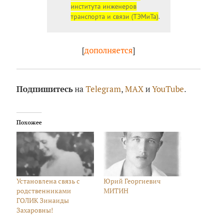
института инженеров
транспорта и связи (ТЭМиТа)
.
[
дополняется
]
Подпишитесь
на
Telegram
,
MAX
и
YouTube
.
Похожее
Установлена связь с
Юрий Георгиевич
родственниками
МИТИН
ГОЛИК Зинаиды
Захаровны!