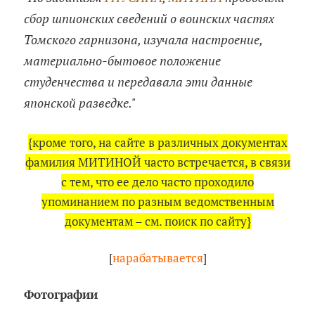
сбор шпионских сведений о воинских частях
Томского гарнизона, изучала настроение,
материально-бытовое положение
студенчества и передавала эти данные
японской разведке."
{кроме того, на сайте в различных документах
фамилия МИТИНОЙ часто встречается, в связи
с тем, что ее дело часто проходило
упоминанием по разным ведомственным
документам – см. поиск по сайту}
[
нарабатывается
]
Фотографии