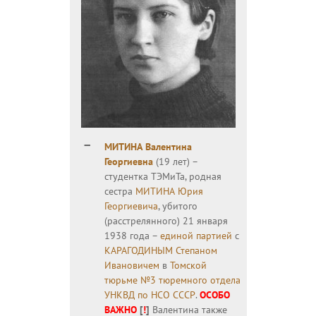
МИТИНА Валентина
Георгиевна
(19 лет) –
студентка ТЭМиТа, родная
сестра
МИТИНА Юрия
Георгиевича
, убитого
(расстрелянного) 21 января
1938 года –
единой партией
с
КАРАГОДИНЫМ Степаном
Ивановичем
в
Томской
тюрьме №3 тюремного отдела
УНКВД по НСО СССР
.
ОСОБО
ВАЖНО
[
!
]
Валентина также