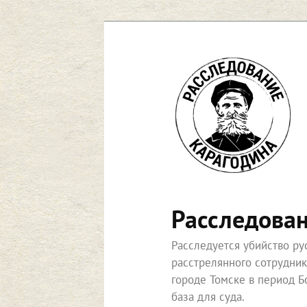
Перейти
к
основному
содержимому
Расследова
Расследуется убийство р
расстрелянного сотрудни
городе Томске в период Б
база для суда.