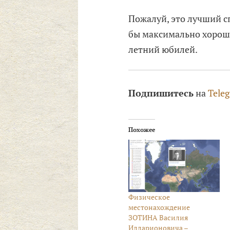
Пожалуй, это лучший с
бы максимально хорошо
летний юбилей.
Подпишитесь
на
Tele
Похожее
Физическое
местонахождение
ЗОТИНА Василия
Илларионовича –