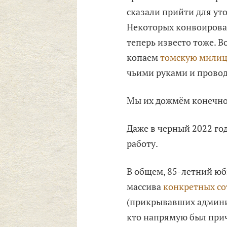
сказали прийти для ут
Некоторых конвоировал
теперь известо тоже. В
копаем
томскую мили
чьими руками и провод
Мы их дожмём конечно..
Даже в черный 2022 го
работу.
В общем, 85-летний юб
массива
конкретных с
(прикрывавших админист
кто напрямую был прич