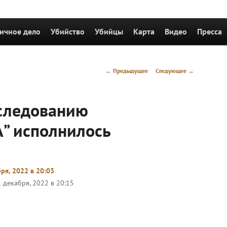
держимому
ичное дело
Убийство
Убийцы
Карта
Видео
Пресса
Навигация
←
Предыдущее
Следующее
→
по
записям
сследованию
” исполнилось
бря, 2022 в 20:03
1 декабря, 2022 в 20:15