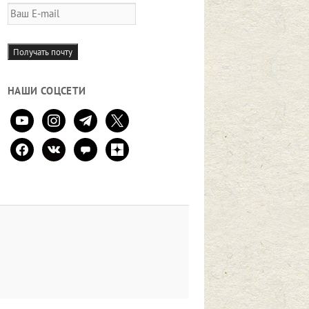
Ваш
E-
mail
Получать почту
НАШИ СОЦСЕТИ
youtube
instagram
telegram
x
facebook
vkontakte
comment
zen-
yandex