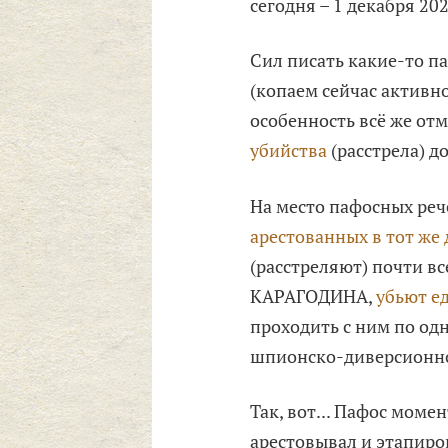
сегодня – 1 декабря 2022
Сил писать какие-то п
(копаем сейчас активн
особенность всё же отм
убийства
(расстрела) до
На место пафосных реч
арестованных в тот же
(расстреляют) почти вс
КАРАГОДИНА,
убьют е
проходить с ним по од
шпионско-диверсионн
Так, вот... Пафос моме
арестовывал и этапиров