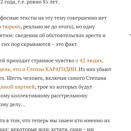
 года, т.е. ровно 85 лет.
афосные тексты на эту тему совершенно нет
о
тюрьму
, реально не до этого), но одну
етим: сведения об обстоятельсвах ареста и
 сих пор скрываются – это факт.
ей приходит странное чувство
о 42 людях,
 день, что и Степан КАРАГОДИН
. Из них убьют
ех. Шесть человек, включая самого Степана
диной партией
, трое из которых будут
ному коллективному расстрельному
ому делу…
нта в том, что теперь мы знаем кто именно их
ал; некоторые шли, кстати, сами – им