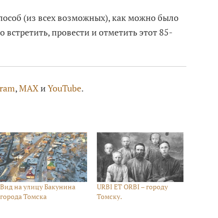
пособ (из всех возможных), как можно было
 встретить, провести и отметить этот 85-
gram
,
MAX
и
YouTube
.
Вид на улицу Бакунина
URBI ET ORBI – городу
города Томска
Томску.