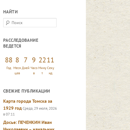
НАЙТИ
П
о
и
РАССЛЕДОВАНИЕ
с
ВЕДЕТСЯ
к
88
8
7
9
22
12
Год
Меся
Дней
Часо
Мину
Секу
цев
в
т
нд
СВЕЖИЕ ПУБЛИКАЦИИ
Карта города Томска за
1929 год
Среда, 29 июля, 2026
в 07:11
Досье: ПЕЧЕНКИН Иван
Николаевич – начальник