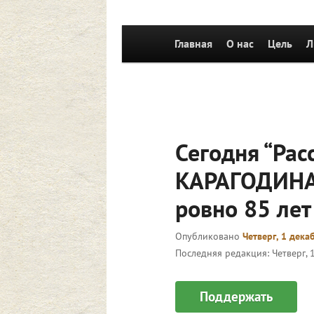
Главное
Главная
Перейти к основному со
О нас
Цель
Л
меню
Сегодня “Ра
КАРАГОДИНА
ровно 85 лет
Опубликовано
Четверг, 1 дека
Последняя редакция:
Четверг, 
Поддержать