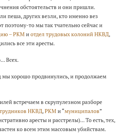
очнения обстоятельств и они пришли.
и пеша, других везли, кто именно вез
от поэтому-то мы так тчательно сейчас и
цию – РКМ
и
отдел трудовых колоний НКВД
,
ились все эти аресты.
. Всех.
д мы хорошо продвинулись, и продолжаем
илей встречаем в скрупулезном разборе
отрудников НКВД
,
РКМ
и “
муниципалов
”
ративно аресты и расстрелы)... То есть, тех,
астен ко всем этим массовым убийствам.