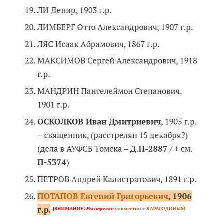
ЛИ Денир, 1903 г.р.
ЛИМБЕРГ Отто Александрович, 1907 г.р.
ЛЯС Исаак Абрамович, 1867 г.р.
МАКСИМОВ Сергей Александрович, 1918
г.р.
МАНДРИН Пантелеймон Степанович,
1901 г.р.
ОСКОЛКОВ Иван Дмитриевич
, 1905 г.р.
– священник, (расстрелян 15 декабря?)
(дела в АУФСБ Томска – Д.
П-2887
/ + см.
П-5374
)
ПЕТРОВ Андрей Калистратович, 1891 г.р.
ПОТАПОВ Евгений Григорьевич
, 1906
г.р.
[
ВНИМАНИЕ!
Расстрелян
совместно
с
КАРАГОДИНЫМ