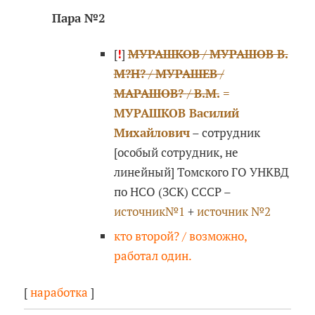
Пара №2
[
!
]
МУРАШКОВ
/
МУРАШОВ В.
М?Н?
/
МУРАШЕВ
/
МАРАШОВ?
/
В.М.
=
МУРАШКОВ Василий
Михайлович
– сотрудник
[особый сотрудник, не
линейный] Томского ГО УНКВД
по НСО (ЗСК) СССР –
источник№1
+
источник №2
кто второй? / возможно,
работал один.
[
наработка
]