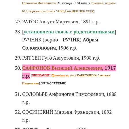
Степаном Ивановичем
21 января 1938 года в
Томской тюрьме
№3 тюремного отдела УНКВД по НСО ЗСК СССР
]
РАТОС Август Мартович, 1891 г.р.
[
установлена связь с родственниками
]
РУЧНИК (верно –
РУЧИК
)
Абрам
Соломонович
, 1906 г.р.
РЯТСЕП Гуго Августович, 1908 г.р.
САФРОНОВ Виталий Алексеевич
, 1917
г.р.
[
ВНИМАНИЕ!
Проходит по
делу
КАРАГОДИНА Степана
Ивановича
] [НЕ РАССТРЕЛЯН]
СОЛОВЬЕВ Анфиноген Тимофеевич, 1888
г.р.
СОСИНСКИЙ Марьян Францевич, 1892
г.р.