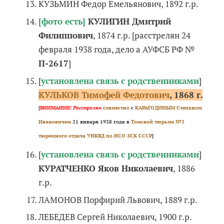
КУЗЬМИН Федор Емельянович, 1892 г.р.
[фото есть]
КУЛИГИН Дмитрий
Филиппович
, 1874 г.р. [расстрелян 24
февраля 1938 года, дело а АУФСБ РФ №
П-2617
]
[
установлена связь с родственниками
]
КУЛЬКОВ Тимофей Федотович
, 1868 г.
[
ВНИМАНИЕ!
Расстрелян
совместно
с
КАРАГОДИНЫМ Степаном
Ивановичем
21 января 1938 года в
Томской тюрьме №3
тюремного отдела УНКВД по НСО ЗСК СССР
]
[
установлена связь с родственниками
]
КУРАТЧЕНКО Яков Николаевич
, 1886
г.р.
ЛАМОНОВ Порфирий Львович, 1889 г.р.
ЛЕБЕДЕВ Сергей Николаевич, 1900 г.р.