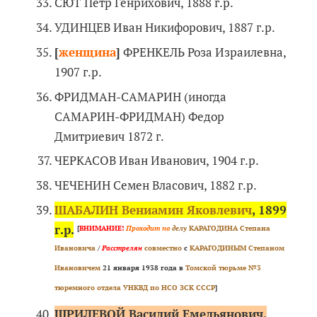
СЮТ Петр Генрихович, 1888 г.р.
УДИНЦЕВ Иван Никифорович, 1887 г.р.
[
женщина
]
ФРЕНКЕЛЬ Роза Израилевна,
1907 г.р.
ФРИДМАН-САМАРИН (иногда
САМАРИН-ФРИДМАН) Федор
Дмитриевич 1872 г.
ЧЕРКАСОВ Иван Иванович, 1904 г.р.
ЧЕЧЕНИН Семен Власович, 1882 г.р.
ШАБАЛИН Вениамин Яковлевич
, 1899
г.р.
[
ВНИМАНИЕ!
Проходит по
делу
КАРАГОДИНА Степана
Ивановича
/
Расстрелян
совместно
с
КАРАГОДИНЫМ Степаном
Ивановичем
21 января 1938 года в
Томской тюрьме №3
тюремного отдела УНКВД по НСО ЗСК СССР
]
ШРИЛЕВОЙ Василий Емельянович,