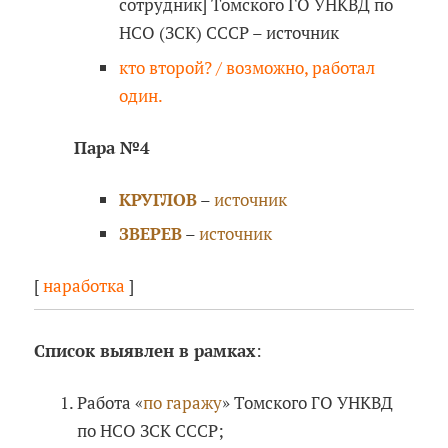
сотрудник] Томского ГО УНКВД по
НСО (ЗСК) СССР – источник
кто второй? / возможно, работал
один.
Пара №4
КРУГЛОВ
–
источник
ЗВЕРЕВ
–
источник
[
наработка
]
Список выявлен в рамках
:
Работа «
по гаражу
» Томского ГО УНКВД
по НСО ЗСК СССР;