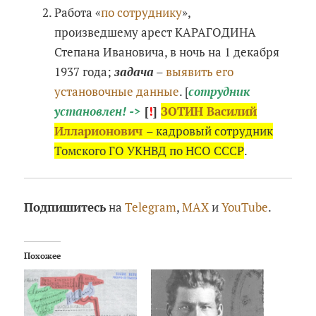
Работа «
по сотруднику
»,
произведшему арест КАРАГОДИНА
Степана Ивановича, в ночь на 1 декабря
1937 года;
задача
–
выявить его
установочные данные
. [
сотрудник
установлен! ->
[
!
]
ЗОТИН Василий
Илларионович
– кадровый сотрудник
Томского ГО УКНВД по НСО СССР
.
Подпишитесь
на
Telegram
,
MAX
и
YouTube
.
Похожее