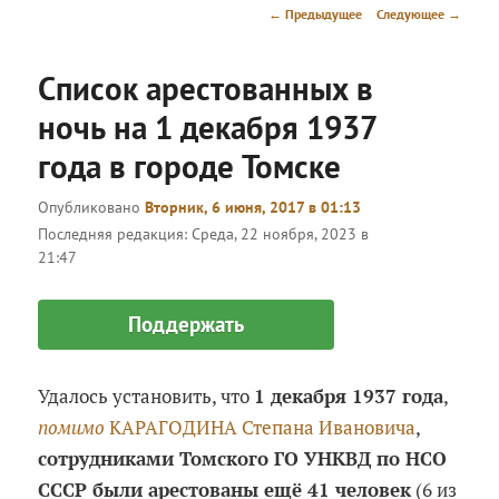
меню
Навигация
←
Предыдущее
Следующее
→
по
записям
Список арестованных в
ночь на 1 декабря 1937
года в городе Томске
Опубликовано
Вторник, 6 июня, 2017 в 01:13
Последняя редакция:
Среда, 22 ноября, 2023 в
21:47
Поддержать
Удалось установить, что
1 декабря 1937 года
,
помимо
КАРАГОДИНА Степана Ивановича
,
сотрудниками Томского ГО УНКВД по НСО
СССР были арестованы ещё 41 человек
(6 из