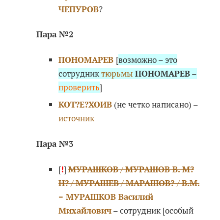
ЧЕПУРОВ
?
Пара №2
ПОНОМАРЕВ
[
возможно – это
сотрудник
тюрьмы
ПОНОМАРЕВ
–
проверить
]
КОТ?Е?ХОИВ
(не четко написано) –
источник
Пара №3
[
!
]
МУРАШКОВ
/
МУРАШОВ В. М?
Н?
/
МУРАШЕВ
/
МАРАШОВ?
/
В.М.
= МУРАШКОВ Василий
Михайлович
– сотрудник [особый