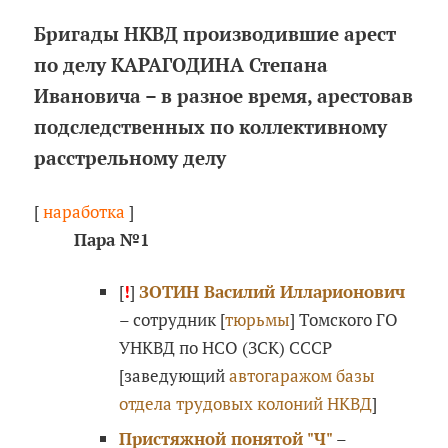
Бригады НКВД производившие арест
по делу КАРАГОДИНА Степана
Ивановича – в разное время, арестовав
подследственных по коллективному
расстрельному делу
[
наработка
]
Пара №1
[
!
]
ЗОТИН Василий Илларионович
– сотрудник [
тюрьмы
] Томского ГО
УНКВД по НСО (ЗСК) СССР
[заведующий
автогаражом базы
отдела трудовых колоний НКВД
]
Пристяжной понятой "Ч"
–