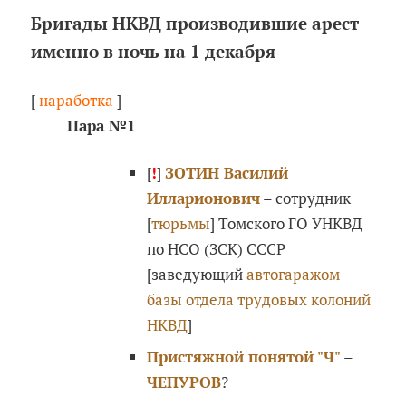
Бригады НКВД производившие арест
именно в ночь на 1 декабря
[
наработка
]
Пара №1
[
!
]
ЗОТИН Василий
Илларионович
– сотрудник
[
тюрьмы
] Томского ГО УНКВД
по НСО (ЗСК) СССР
[заведующий
автогаражом
базы отдела трудовых колоний
НКВД
]
Пристяжной понятой "Ч"
–
ЧЕПУРОВ
?