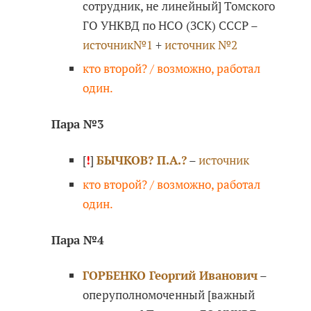
сотрудник, не линейный] Томского
ГО УНКВД по НСО (ЗСК) СССР –
источник№1
+
источник №2
кто второй? / возможно, работал
один.
Пара №3
[
!
]
БЫЧКОВ? П.А.?
–
источник
кто второй? / возможно, работал
один.
Пара №4
ГОРБЕНКО Георгий Иванович
–
оперуполномоченный [важный