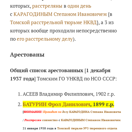
которых,
расстреляны
в
один день
с
КАРАГОДИНЫМ Степаном Ивановичем
{в
Томской расстрельной тюрьме НКВД
}, а 3 из
которых вообще проходили непосредственно
по
его расстрельному делу
).
Арестованы
Общий список арестованных
[
1 декабря
1937 года
] Томским ГО УНКВД по НСО СССР:
АСЕЕВ Владимир Филиппович, 1902 г.р.
БАТУРИН Фрол Данилович
, 1899 г.р.
[
ВНИМАНИЕ!
Проходит по
делу
КАРАГОДИНА Степана Ивановича
/
Расстрелян
совместно
с
КАРАГОДИНЫМ Степаном Ивановичем
21 января 1938 года в
Томской тюрьме №3 тюремного отдела