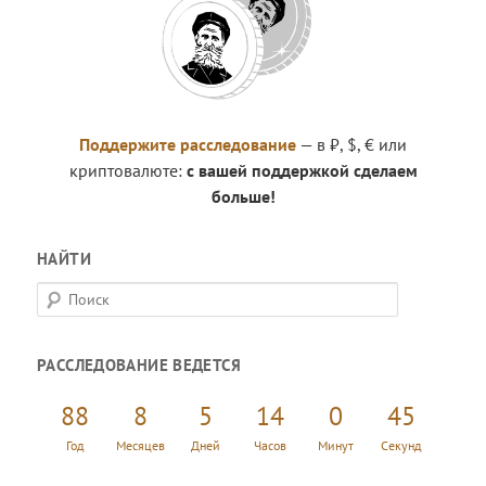
Поддержите расследование
— в ₽, $, € или
криптовалюте:
с вашей поддержкой сделаем
больше!
НАЙТИ
П
о
и
РАССЛЕДОВАНИЕ ВЕДЕТСЯ
с
к
88
8
5
14
0
46
Год
Месяцев
Дней
Часов
Минут
Секунд