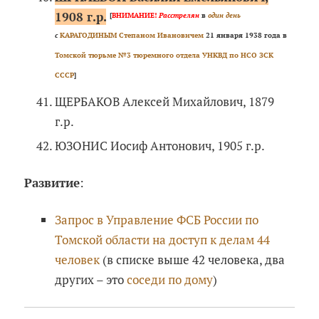
1908 г.р.
[
ВНИМАНИЕ!
Расстрелян
в
один день
с
КАРАГОДИНЫМ Степаном Ивановичем
21 января 1938 года в
Томской тюрьме №3 тюремного отдела УНКВД по НСО ЗСК
СССР
]
ЩЕРБАКОВ Алексей Михайлович, 1879
г.р.
ЮЗОНИС Иосиф Антонович, 1905 г.р.
Развитие
:
Запрос в Управление ФСБ России по
Томской области на доступ к делам 44
человек
(в списке выше 42 человека, два
других – это
соседи по дому
)