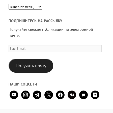
Архив
ПОДПИШИТЕСЬ НА РАССЫЛКУ
Получайте свежие публикации по электронной
почте:
Ваш
E-
mail
Получать почту
НАШИ СОЦСЕТИ
youtube
instagram
telegram
x
facebook
vkontakte
comment
zen-
yandex