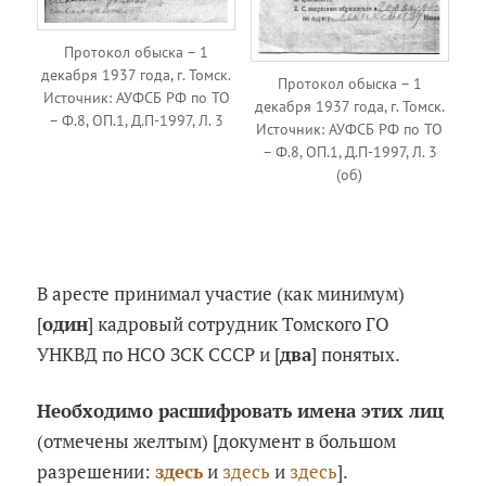
Протокол обыска – 1
декабря 1937 года, г. Томск.
Протокол обыска – 1
Источник: АУФСБ РФ по ТО
декабря 1937 года, г. Томск.
– Ф.8, ОП.1, Д.П-1997, Л. 3
Источник: АУФСБ РФ по ТО
– Ф.8, ОП.1, Д.П-1997, Л. 3
(об)
В аресте принимал участие (как минимум)
[
один
] кадровый сотрудник Томского ГО
УНКВД по НСО ЗСК СССР и [
два
] понятых.
Необходимо расшифровать имена этих лиц
(отмечены желтым) [документ в большом
разрешении:
здесь
и
здесь
и
здесь
].