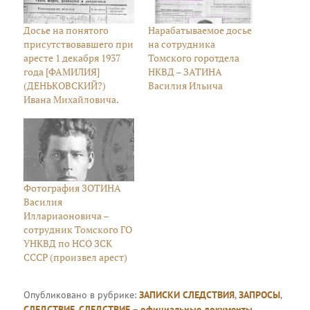
Досье на понятого
Нарабатываемое досье
присутствовавшего при
на сотрудника
аресте 1 декабря 1937
Томского горотдела
года [ФАМИЛИЯ]
НКВД – ЗАТИНА
(ДЕНЬКОВСКИЙ?)
Василия Ильича
Ивана Михайловича.
Фотография ЗОТИНА
Василия
Иллариаоновича –
сотрудник Томского ГО
УНКВД по НСО ЗСК
СССР (произвел арест)
Опубликовано в рубрике:
ЗАПИСКИ СЛЕДСТВИЯ
,
ЗАПРОСЫ
,
СЛЕДСТВИЕ
,
СЛЕДСТВИЕ – официальные документы
.