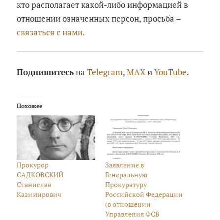
кто располагает какой-либо информацией в
отношении означенных персон, просьба –
связаться с нами
.
Подпишитесь
на
Telegram
,
MAX
и
YouTube
.
Похожее
Прокурор
Заявление в
САДКОВСКИЙ
Генеральную
Станислав
Прокуратуру
Казимирович
Российской Федерации
(в отношении
Управления ФСБ