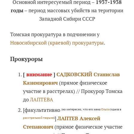
Основной интересуемый период –
1937-1938
годы
– период массовых убийств на територии
Западной Сибири СССР
Томская прокуратура в подчинении у
Новосибирской (краевой) прокуратуры
.
Прокуроры
[
внимание
]
САДКОВСКИЙ Станислав
Казимирович
(прямое физическое
участие в расстрелах) // Прокурор Томска
до
ЛАПТЕВА
[факультативно
(но интересно, что его жена
Ольга
сидела в
]
ЛАПТЕВ Алексей
расстрельной тюрьме
)
Степанович
(прямое физическое участие