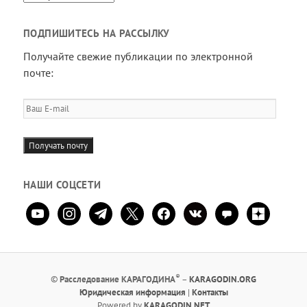
ПОДПИШИТЕСЬ НА РАССЫЛКУ
Получайте свежие публикации по электронной
почте:
Ваш
E-
mail
Получать почту
НАШИ СОЦСЕТИ
youtube
instagram
telegram
x
facebook
vkontakte
comment
zen-
yandex
®
©
Расследование КАРАГОДИНА
–
KARAGODIN.ORG
Юридическая информация
|
Контакты
Powered by
KARAGODIN.NET