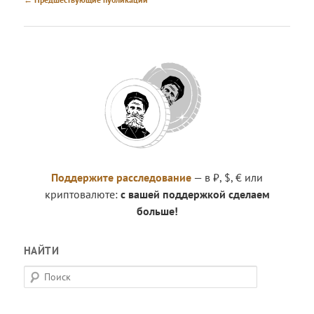
по
записям
Поддержите расследование
— в ₽, $, € или
криптовалюте:
с вашей поддержкой сделаем
больше!
НАЙТИ
П
о
и