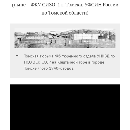
(ныне – ФКУ СИЗО-1 г. Томска, УФСИН России
по Томской области)
Томская тюрьма №3 тюремного отдела УНКВД по
НСО ЗСК СССР на Каштачной горе в городе
Томске. Фото 1940-х годов.