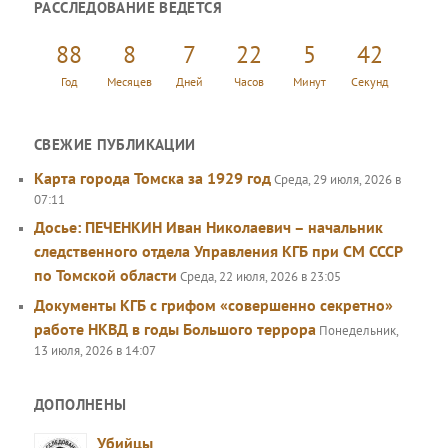
РАССЛЕДОВАНИЕ ВЕДЕТСЯ
с
к
88
8
7
22
5
44
Год
Месяцев
Дней
Часов
Минут
Секунд
СВЕЖИЕ ПУБЛИКАЦИИ
Карта города Томска за 1929 год
Среда, 29 июля, 2026 в
07:11
Досье: ПЕЧЕНКИН Иван Николаевич – начальник
следственного отдела Управления КГБ при СМ СССР
по Томской области
Среда, 22 июля, 2026 в 23:05
Документы КГБ с грифом «совершенно секретно»
работе НКВД в годы Большого террора
Понедельник,
13 июля, 2026 в 14:07
ДОПОЛНЕНЫ
Убийцы